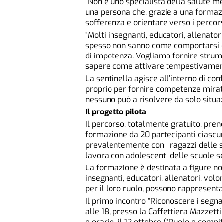
“Non è uno specialista della salute men
una persona che, grazie a una formazi
sofferenza e orientare verso i percorsi
“Molti insegnanti, educatori, allenato
spesso non sanno come comportarsi o 
di impotenza. Vogliamo fornire strumen
sapere come attivare tempestivamente
La sentinella agisce all’interno di con
proprio per fornire competenze mirate
nessuno può a risolvere da solo situa
Il progetto pilota
Il percorso, totalmente gratuito, pre
formazione da 20 partecipanti ciascu
prevalentemente con i ragazzi delle s
lavora con adolescenti delle scuole s
La formazione è destinata a figure no
insegnanti, educatori, allenatori, volo
per il loro ruolo, possono rappresenta
Il primo incontro “Riconoscere i segn
alle 18, presso la Caffettiera Mazzetti
e orario il 12 ottobre (“Ruolo e compit