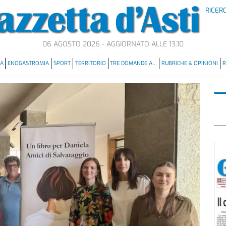
RICER
06 AGOSTO 2026 - AGGIORNATO ALLE 13.10
MA
ENOGASTROMIA
SPORT
TERRITORIO
TRE DOMANDE A…
RUBRICHE & OPINIONI
R