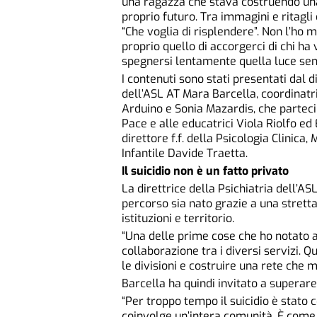
una ragazza che stava costruendo una
proprio futuro. Tra immagini e ritagli
“Che voglia di risplendere”. Non l’ho 
proprio quello di accorgerci di chi ha 
spegnersi lentamente quella luce senz
I contenuti sono stati presentati dal 
dell’ASL AT Mara Barcella, coordinatri
Arduino e Sonia Mazardis, che parteci
Pace e alle educatrici Viola Riolfo ed
direttore f.f. della Psicologia Clinica
Infantile Davide Traetta.
Il suicidio non è un fatto privato
La direttrice della Psichiatria dell’A
percorso sia nato grazie a una stretta 
istituzioni e territorio.
“Una delle prime cose che ho notato a
collaborazione tra i diversi servizi. 
le divisioni e costruire una rete che m
Barcella ha quindi invitato a superare
“Per troppo tempo il suicidio è stato c
coinvolge un’intera comunità. È come