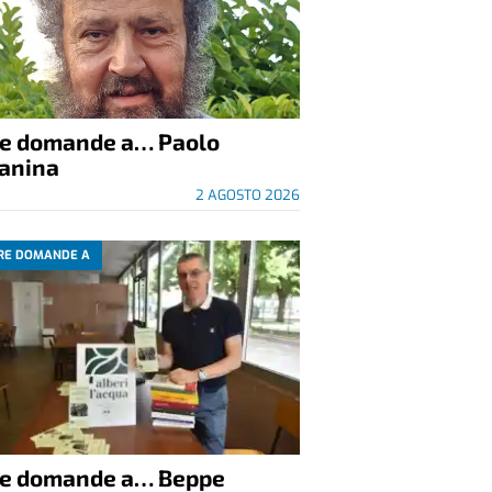
re domande a… Paolo
anina
2 AGOSTO 2026
RE DOMANDE A
re domande a… Beppe