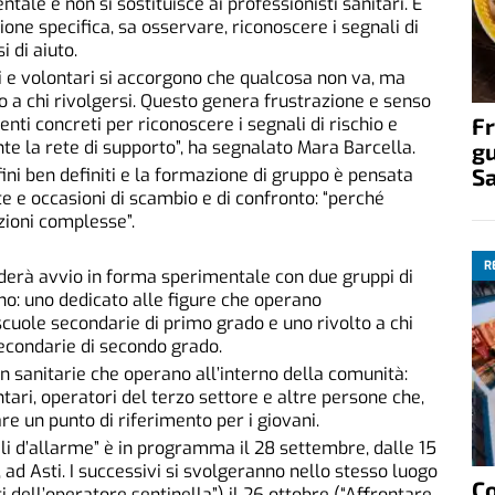
tale e non si sostituisce ai professionisti sanitari. È
one specifica, sa osservare, riconoscere i segnali di
 di aiuto.
ri e volontari si accorgono che qualcosa non va, ma
a chi rivolgersi. Questo genera frustrazione e senso
Fr
ti concreti per riconoscere i segnali di rischio e
 la rete di supporto”, ha segnalato Mara Barcella.
gu
S
fini ben definiti e la formazione di gruppo è pensata
 e occasioni di scambio e di confronto: “perché
zioni complesse”.
R
nderà avvio in forma sperimentale con due gruppi di
no: uno dedicato alle figure che operano
cuole secondarie di primo grado e uno rivolto a chi
econdarie di secondo grado.
n sanitarie che operano all’interno della comunità:
ntari, operatori del terzo settore e altre persone che,
re un punto di riferimento per i giovani.
ali d’allarme” è in programma il 28 settembre, dalle 15
, ad Asti. I successivi si svolgeranno nello stesso luogo
C
i dell’operatore sentinella”) il 26 ottobre (“Affrontare