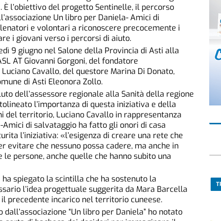
. È l’obiettivo del progetto Sentinelle, il percorso
’associazione Un libro per Daniela- Amici di
lenatori e volontari a riconoscere precocemente i
are i giovani verso i percorsi di aiuto.
edì 9 giugno nel Salone della Provincia di Asti alla
ASL AT Giovanni Gorgoni, del fondatore
a Luciano Cavallo, del questore Marina Di Donato,
Comune di Asti Eleonora Zollo.
to dell’assessore regionale alla Sanità della regione
olineato l’importanza di questa iniziativa e della
i del territorio, Luciano Cavallo in rappresentanza
-Amici di salvataggio ha fatto gli onori di casa
rita l’iniziativa: «l’esigenza di creare una rete che
er evitare che nessuno possa cadere, ma anche in
e le persone, anche quelle che hanno subito una
 ha spiegato la scintilla che ha sostenuto la
T
sario l’idea progettuale suggerita da Mara Barcella
il precedente incarico nel territorio cuneese.
 dall’associazione “Un libro per Daniela” ho notato