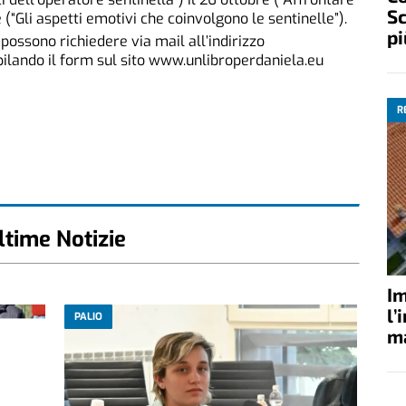
Sc
e (“Gli aspetti emotivi che coinvolgono le sentinelle”).
pi
 possono richiedere via mail all’indirizzo
lando il form sul sito www.unlibroperdaniela.eu
R
ltime Notizie
Im
l’
PALIO
ma