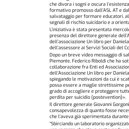
che divora i sogni e oscura l’esistenza
formativo promosso dall’ASL AT e dall
salvataggio per formare educatori, al
segnali di rischio suicidario e a orient
L’iniziativa è stata presentata mercol
presenza del direttore generale dell’
dell’associazione Un libro per Daniel
dell’assessore ai Servizi Sociali del 
Dopo un breve video messaggio di salu
Piemonte, Federico Riboldi che ha sott
collaborazione fra Enti ed Associazion
dell’Associazione Un libro per Daniela
spiegando le motivazioni da cui è scatu
possa essere a maglie strettissime p
grado di accogliere e proteggere tutt
perdita per suicidio (postevention)».
Il direttore generale Giovanni Gorgoni
consapevolezza di quanto fosse neces
che l’aveva già sperimentata durante 
“Sbirciando un laboratorio organizzato