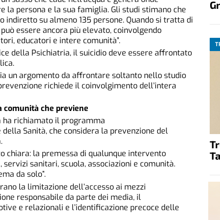
G
e la persona e la sua famiglia. Gli studi stimano che
 o indiretto su almeno 135 persone. Quando si tratta di
 può essere ancora più elevato, coinvolgendo
tori, educatori e intere comunità”.
T
ce della Psichiatria, il suicidio deve essere affrontato
ica.
a un argomento da affrontare soltanto nello studio
 prevenzione richiede il coinvolgimento dell’intera
na comunità che previene
la ha richiamato il programma
della Sanità, che considera la prevenzione del
.
T
to chiara: la premessa di qualunque intervento
Ta
i, servizi sanitari, scuola, associazioni e comunità.
ema da solo”.
urano la limitazione dell’accesso ai mezzi
one responsabile da parte dei media, il
e e relazionali e l’identificazione precoce delle