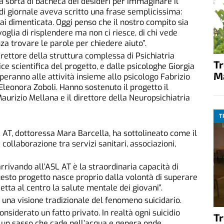
 sorta di bacheca dei desideri per immaginare il
 di giornale aveva scritto una frase semplicissima:
mai dimenticata. Oggi penso che il nostro compito sia
voglia di risplendere ma non ci riesce, di chi vede
a trovare le parole per chiedere aiuto”.
direttore della struttura complessa di Psichiatria
T
ce scientifica del progetto, e dalle psicologhe Giorgia
M
peranno alle attività insieme allo psicologo Fabrizio
 Eleonora Zoboli. Hanno sostenuto il progetto il
, Maurizio Mellana e il direttore della Neuropsichiatria
T
SL AT, dottoressa Mara Barcella, ha sottolineato come il
collaborazione tra servizi sanitari, associazioni,
rrivando all’ASL AT è la straordinaria capacità di
Questo progetto nasce proprio dalla volontà di superare
etta al centro la salute mentale dei giovani”.
 una visione tradizionale del fenomeno suicidario.
onsiderato un fatto privato. In realtà ogni suicidio
T
 un sasso che cade nell’acqua e genera onde