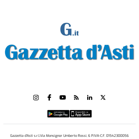
Gazzetta d'Asti s.r.l.Via Monsignor Umberto Rossi, 6 P.IVA-C.F. 01542300056