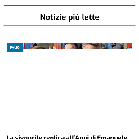
Notizie più lette
PALIO
La signorile replica all’Anpi di Emanuele