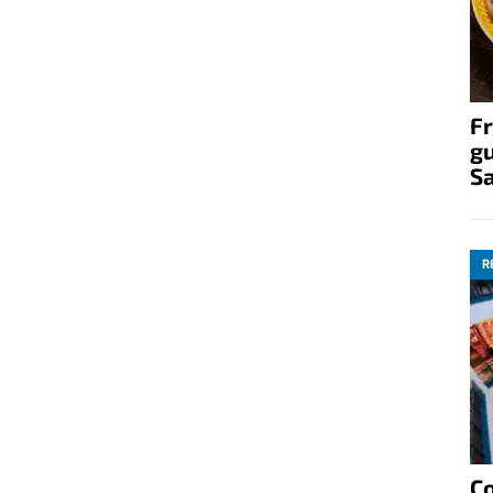
Fr
gu
S
R
C