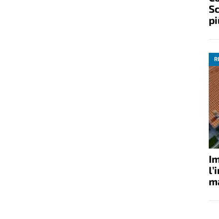
Sc
pi
R
Im
l’
ma