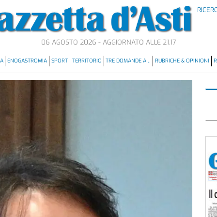
RICER
06 AGOSTO 2026 - AGGIORNATO ALLE 21.17
MA
ENOGASTROMIA
SPORT
TERRITORIO
TRE DOMANDE A…
RUBRICHE & OPINIONI
R