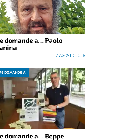
re domande a… Paolo
anina
2 AGOSTO 2026
RE DOMANDE A
re domande a… Beppe