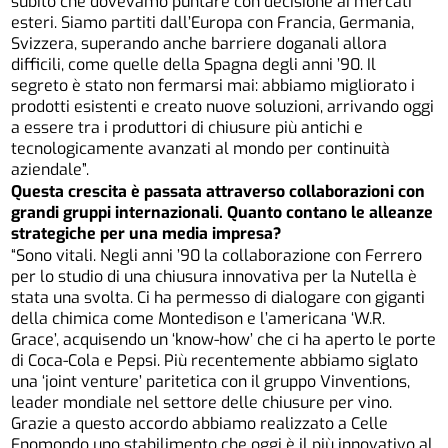
subito che dovevamo puntare con decisione ai mercati
esteri. Siamo partiti dall’Europa con Francia, Germania,
Svizzera, superando anche barriere doganali allora
difficili, come quelle della Spagna degli anni ’90. Il
segreto è stato non fermarsi mai: abbiamo migliorato i
prodotti esistenti e creato nuove soluzioni, arrivando oggi
a essere tra i produttori di chiusure più antichi e
tecnologicamente avanzati al mondo per continuità
aziendale”.
Questa crescita è passata attraverso collaborazioni con
grandi gruppi internazionali. Quanto contano le alleanze
strategiche per una media impresa?
“Sono vitali. Negli anni ’90 la collaborazione con Ferrero
per lo studio di una chiusura innovativa per la Nutella è
stata una svolta. Ci ha permesso di dialogare con giganti
della chimica come Montedison e l’americana ‘W.R.
Grace’, acquisendo un ‘know-how’ che ci ha aperto le porte
di Coca-Cola e Pepsi. Più recentemente abbiamo siglato
una ‘joint venture’ paritetica con il gruppo Vinventions,
leader mondiale nel settore delle chiusure per vino.
Grazie a questo accordo abbiamo realizzato a Celle
Enomondo uno stabilimento che oggi è il più innovativo al