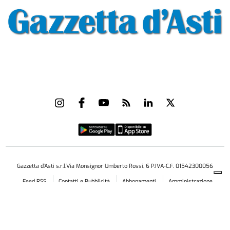
Gazzetta d'Asti s.r.l.Via Monsignor Umberto Rossi, 6 P.IVA-C.F. 01542300056
Feed RSS
Contatti e Pubblicità
Abbonamenti
Amministrazione
trasparente
Norme Editoriali
Privacy Policy
Cookie Policy
Condizioni di Utilizzo