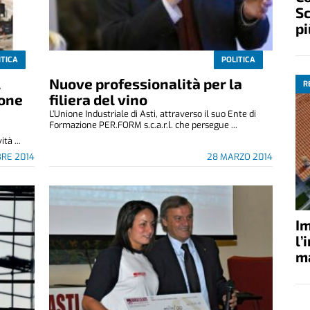
Sc
pi
ITICA
POLITICA
l
Nuove professionalità per la
R
ione
filiera del vino
L’Unione Industriale di Asti, attraverso il suo Ente di
Formazione PER.FORM s.c.a.r.l. che persegue ...
tà ...
BRE 2014
28 MARZO 2014
Im
l’
ma