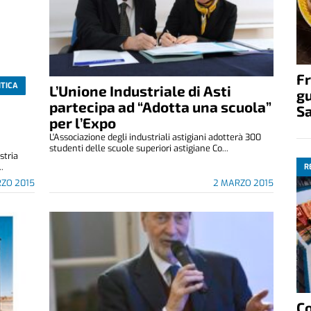
Fr
ITICA
L’Unione Industriale di Asti
gu
partecipa ad “Adotta una scuola”
S
per l’Expo
L'Associazione degli industriali astigiani adotterà 300
studenti delle scuole superiori astigiane Co...
stria
..
R
RZO 2015
2 MARZO 2015
C