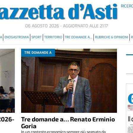
RICER
06 AGOSTO 2026 - AGGIORNATO ALLE 21.17
MA
ENOGASTROMIA
SPORT
TERRITORIO
TRE DOMANDE A…
RUBRICHE & OPINIONI
R
TRE DOMANDE A
2026-
Tre domande a… Renato Erminio
Goria
In un contesto economico sempre più segnato da