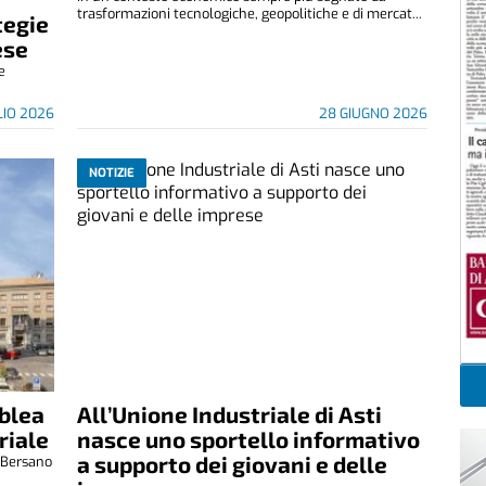
trasformazioni tecnologiche, geopolitiche e di mercat...
tegie
ese
ne
LIO 2026
28 GIUGNO 2026
NOTIZIE
blea
All’Unione Industriale di Asti
riale
nasce uno sportello informativo
a supporto dei giovani e delle
e Bersano