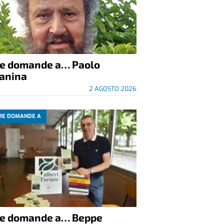
re domande a… Paolo
anina
2 AGOSTO 2026
RE DOMANDE A
re domande a… Beppe