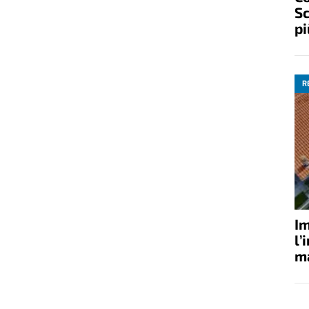
Sc
pi
R
Im
l’
ma