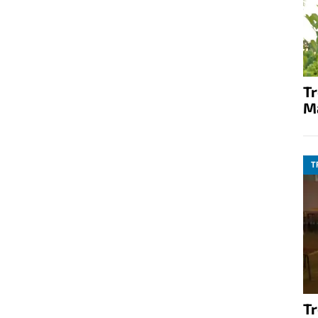
T
M
T
T