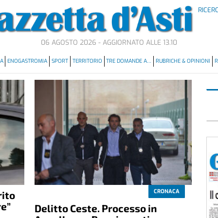
RICER
06 AGOSTO 2026 - AGGIORNATO ALLE 13.10
MA
ENOGASTROMIA
SPORT
TERRITORIO
TRE DOMANDE A…
RUBRICHE & OPINIONI
R
CRONACA
rito
re”
Delitto Ceste. Processo in