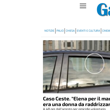
NOTIZIE
PALIO
CHIESA
EVENTI E CULTURA
CINE
Caso Ceste. “Elena per il ma
era una donna da raddrizza
A 48 ore dall'arresto per omicidio volontario