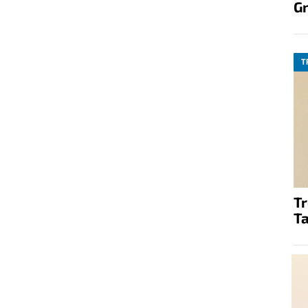
G
T
T
Ta