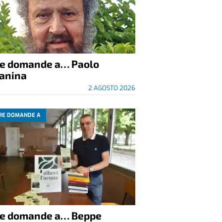
re domande a… Paolo
anina
2 AGOSTO 2026
RE DOMANDE A
re domande a… Beppe