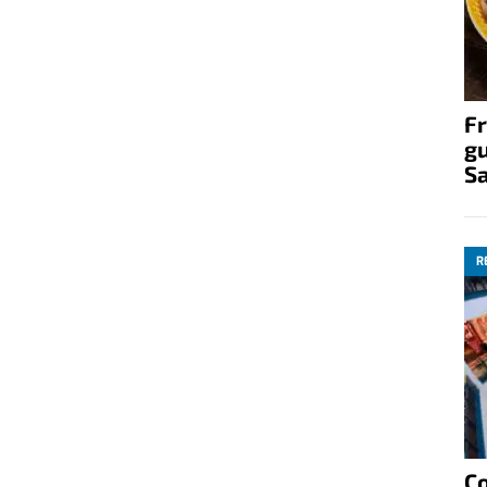
Fr
gu
S
R
C