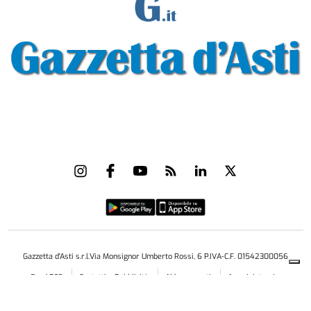
Gazzetta d'Asti s.r.l.Via Monsignor Umberto Rossi, 6 P.IVA-C.F. 01542300056
Feed RSS
Contatti e Pubblicità
Abbonamenti
Amministrazione
trasparente
Norme Editoriali
Privacy Policy
Cookie Policy
Condizioni di Utilizzo