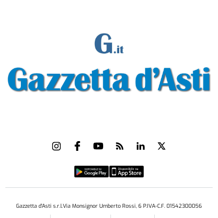
Gazzetta d'Asti s.r.l.Via Monsignor Umberto Rossi, 6 P.IVA-C.F. 01542300056