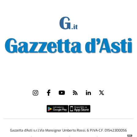
Gazzetta d'Asti s.r.l.Via Monsignor Umberto Rossi, 6 P.IVA-C.F. 01542300056