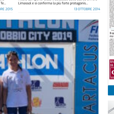
Te...
Limassol e si conferma la più forte protagonis...
RE 2015
13 OTTOBRE 2014