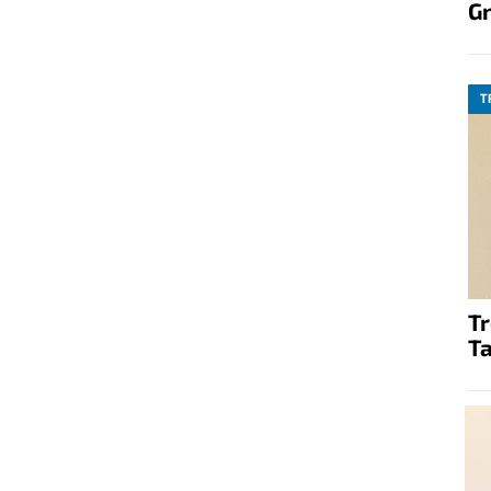
G
T
T
Ta