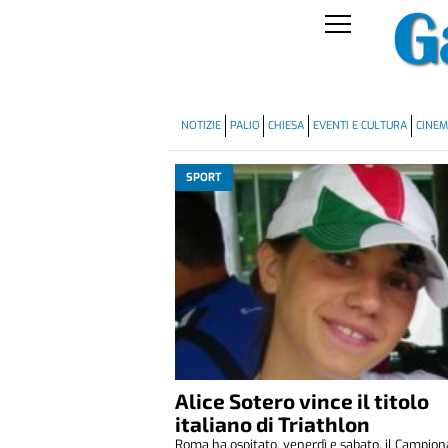
NOTIZIE
PALIO
CHIESA
EVENTI E CULTURA
CINE
SPORT
Alice Sotero vince il titolo
italiano di Triathlon
Roma ha ospitato, venerdì e sabato, il Campion