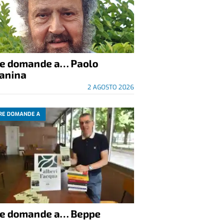
re domande a… Paolo
anina
2 AGOSTO 2026
RE DOMANDE A
re domande a… Beppe