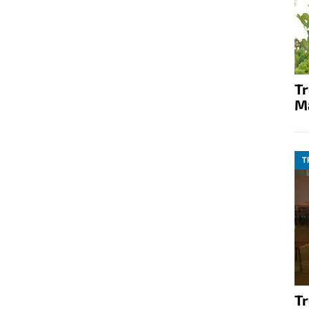
T
M
T
T