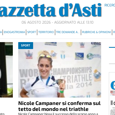
RICER
06 AGOSTO 2026 - AGGIORNATO ALLE 13.10
MA
ENOGASTROMIA
SPORT
TERRITORIO
TRE DOMANDE A…
RUBRICHE & OPINIONI
R
SPORT
Nicole Campaner si conferma sul
tetto del mondo nel triathle
ato
Nicole Campaner bissa il successo dello scorso anno a