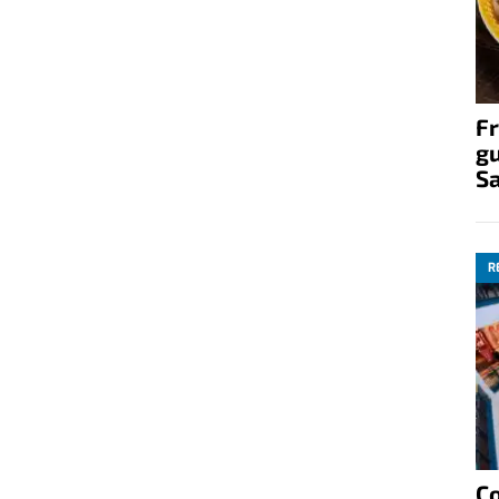
Fr
gu
S
R
C