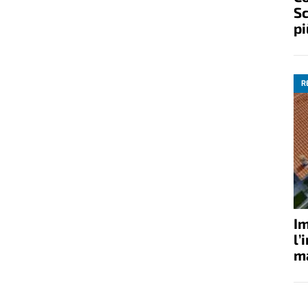
Sc
pi
R
Im
l’
ma