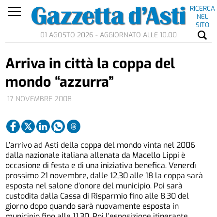
RICERCA
NEL
SITO
01 AGOSTO 2026 - AGGIORNATO ALLE 10.00
Arriva in città la coppa del
mondo “azzurra”
17 NOVEMBRE 2008
L’arrivo ad Asti della coppa del mondo vinta nel 2006
dalla nazionale italiana allenata da Macello Lippi è
occasione di festa e di una iniziativa benefica. Venerdì
prossimo 21 novembre, dalle 12,30 alle 18 la coppa sarà
esposta nel salone d’onore del municipio. Poi sarà
custodita dalla Cassa di Risparmio fino alle 8,30 del
giorno dopo quando sarà nuovamente esposta in
municipio fino
alle 11,30.
Poi l’esposizione itinerante