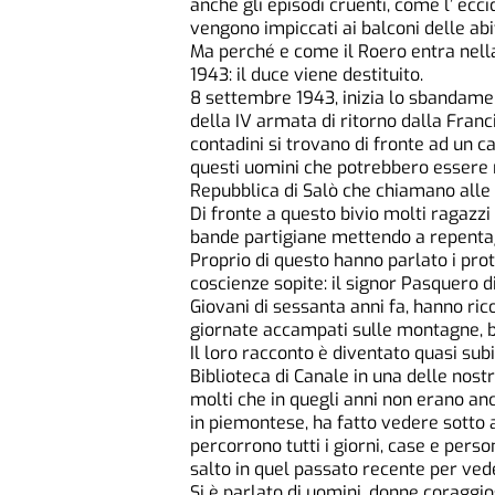
anche gli episodi cruenti, come l’ ecci
vengono impiccati ai balconi delle ab
Ma perché e come il Roero entra nella
1943: il duce viene destituito.
8 settembre 1943, inizia lo sbandament
della IV armata di ritorno dalla Franci
contadini si trovano di fronte ad un c
questi uomini che potrebbero essere ma
Repubblica di Salò che chiamano alle
Di fronte a questo bivio molti ragazz
bande partigiane mettendo a repentagl
Proprio di questo hanno parlato i protago
coscienze sopite: il signor Pasquero d
Giovani di sessanta anni fa, hanno rico
giornate accampati sulle montagne, br
Il loro racconto è diventato quasi sub
Biblioteca di Canale in una delle nostr
molti che in quegli anni non erano an
in piemontese, ha fatto vedere sotto ai
percorrono tutti i giorni, case e pers
salto in quel passato recente per veder
Si è parlato di uomini, donne coraggios