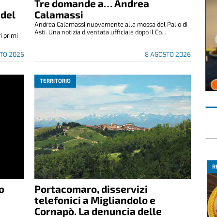
Tre domande a… Andrea
 del
Calamassi
Andrea Calamassi nuovamente alla mossa del Palio di
Asti. Una notizia diventata ufficiale dopo il Co...
i primi
TO 2026
8 AGOSTO 2026
TERRITORIO
R
o
Portacomaro, disservizi
telefonici a Migliandolo e
Cornapò. La denuncia delle