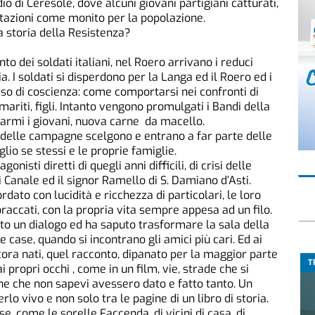
dio di Ceresole, dove alcuni giovani partigiani catturati,
itazioni come monito per la popolazione.
 storia della Resistenza?
o dei soldati italiani, nel Roero arrivano i reduci
a. I soldati si disperdono per la Langa ed il Roero ed i
aso di coscienza: come comportarsi nei confronti di
riti, figli. Intanto vengono promulgati i Bandi della
 armi i giovani, nuova carne da macello.
i delle campagne scelgono e entrano a far parte delle
io se stessi e le proprie famiglie.
nisti diretti di quegli anni difficili, di crisi delle
i Canale ed il signor Ramello di S. Damiano d’Asti.
rdato con lucidità e ricchezza di particolari, le loro
accati, con la propria vita sempre appesa ad un filo.
ito un dialogo ed ha saputo trasformare la sala della
e case, quando si incontrano gli amici più cari. Ed ai
cora nati, quel racconto, dipanato per la maggior parte
T
 propri occhi , come in un film, vie, strade che si
one che non sapevi avessero dato e fatto tanto. Un
lo vivo e non solo tra le pagine di un libro di storia.
e, come le sorelle Faccenda, di vicini di casa, di