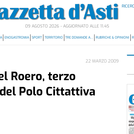
RICER
09 AGOSTO 2026 - AGGIORNATO ALLE 11.45
MA
ENOGASTROMIA
SPORT
TERRITORIO
TRE DOMANDE A…
RUBRICHE & OPINIONI
R
22 MARZO 2009
el Roero, terzo
el Polo Cittattiva