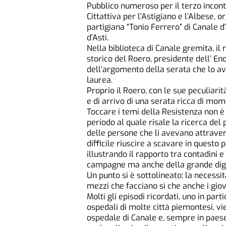
Pubblico numeroso per il terzo incontr
Cittattiva per l’Astigiano e l’Albese,
partigiana “Tonio Ferrero” di Canale d
d’Asti.
Nella biblioteca di Canale gremita, il
storico del Roero, presidente dell’ En
dell’argomento della serata che lo ave
laurea.
Proprio il Roero, con le sue peculiarità
e di arrivo di una serata ricca di mo
Toccare i temi della Resistenza non è
periodo al quale risale la ricerca del 
delle persone che li avevano attrav
difficile riuscire a scavare in questo 
illustrando il rapporto tra contadini e
campagne ma anche della grande dign
Un punto si è sottolineato: la necess
mezzi che facciano sì che anche i giov
Molti gli episodi ricordati, uno in part
ospedali di molte città piemontesi, v
ospedale di Canale e, sempre in paese