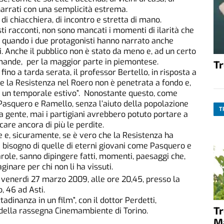
arrati con una semplicità estrema.
di chiacchiera, di incontro e stretta di mano.
ti racconti, non sono mancati i momenti di ilarità che
o, quando i due protagonisti hanno narrato anche
ni. Anche il pubblico non è stato da meno e, ad un certo
domande, per la maggior parte in piemontese.
T
fino a tarda serata, il professor Bertello, in risposta a
 la Resistenza nel Roero non è penetrata a fondo e,
e un temporale estivo”. Nonostante questo, come
 Pasquero e Ramello, senza l’aiuto della popolazione
T
lla gente, mai i partigiani avrebbero potuto portare a
are ancora di più le perdite.
one e, sicuramente, se è vero che la Resistenza ha
 bisogno di quelle di eterni giovani come Pasquero e
role, sanno dipingere fatti, momenti, paesaggi che,
ginare per chi non li ha vissuti.
, venerdì 27 marzo 2009, alle ore 20,45, presso la
, 46 ad Asti.
ittadinanza in un film”, con il dottor Perdetti,
T
della rassegna Cinemambiente di Torino.
M