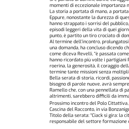
momenti di eccezionale importanza n
La storia a portata di mano, a portata 
Eppure, nonostante la durezza di ques
hanno strappato i sorrisi del pubblic
episodi leggeri della vita di quei gior
punto, è partito un tiro crociato di 
Al termine dell’incontro, prolungatosi 
una domanda, ha concluso dicendo che
come diceva Revelli, “è passata com
hanno ricordato più volte i partigiani
roerina, la generosità, il coraggio de
termine tante missioni senza moltiplic
Bella serata di storia, ricordi, passi
bisogno di parole nuove, avrà sempre
Ramello che, con una pennellata di pa
altrimenti, sarebbero difficili da imma
Prossimo incontro del Polo Cittattiva
Cascina del Racconto, in via Bonzanigo
Titolo della serata: “Ciack si gira: la c
responsabile del settore formazione 