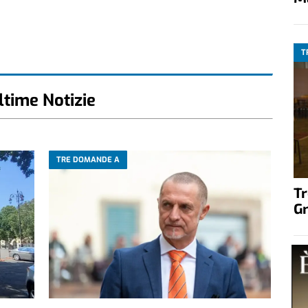
T
ltime Notizie
TRE DOMANDE A
T
G