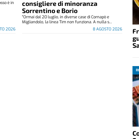
consigliere di minoranza
osso è in
Sorrentino e Borio
"Ormai dal 20 luglio, in diverse case di Cornapò e
Migliandolo, la linea Tim non funziona. A nulla s...
TO 2026
8 AGOSTO 2026
Fr
gu
S
R
C