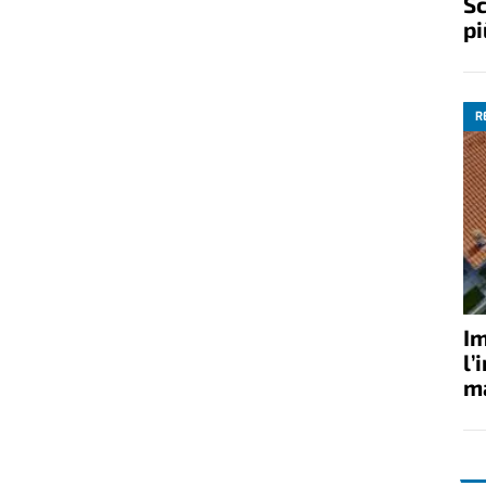
Sc
pi
R
Im
l’
ma