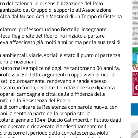
o del calendario di sensibilizzazione del Polo
 organizzato dal Gruppo di supporto all’Associazione
’Alba dal Museo Arti e Mestieri di un Tempo di Cisterna
 relatore, professor Luciano Bertello, insegnante,
oteca Regionale del Roero, ha iniziato a parlare
va affascinato già molti anni prima per la sua tesi di
 ambientali, viarie, sociali è stato il punto di partenza
menti emozionanti.
 stato mai semplice né oggi, né tantomeno 34 anni fa,
professor Bertello: argomenti troppo vivi nei ricordi
ersati dolorosamente, rendevano e rende spesso
passato, in fondo, recente. La relazione si è dipanata
 operai, campagna e città, della diffidenza delle
ità della Resistenza del Roero.
ità di comunicare la Resistenza con parole nuove, con
ani la sentano parte della propria storia.
icolare: gennaio 1944, Duccio Galimberti, rifiutato dagli
iene operato e ricoverato clandestinamente nell’
, trascorre il periodo della convalescenza. Molti