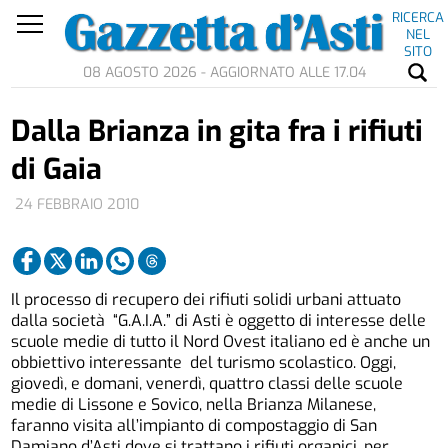
RICERCA
NEL
SITO
08 AGOSTO 2026 - AGGIORNATO ALLE 17.04
Dalla Brianza in gita fra i rifiuti
di Gaia
24 FEBBRAIO 2010
Il processo di recupero dei rifiuti solidi urbani attuato
dalla società “G.A.I.A.” di Asti è oggetto di interesse delle
scuole medie di tutto il Nord Ovest italiano ed è anche un
obbiettivo interessante del turismo scolastico. Oggi,
giovedì, e domani, venerdì, quattro classi delle scuole
medie di Lissone e Sovico, nella Brianza Milanese,
faranno visita all’impianto di compostaggio di San
Damiano d’Asti dove si trattano i rifiuti organici, per