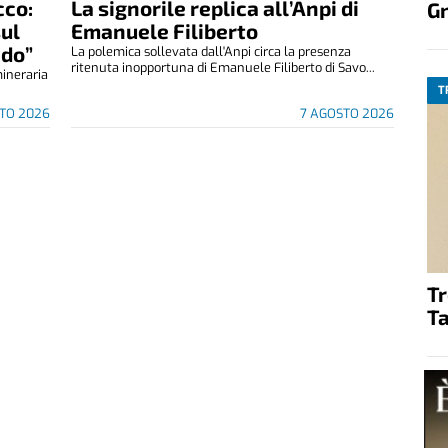
cco:
La signorile replica all’Anpi di
G
sul
Emanuele Filiberto
ndo”
La polemica sollevata dall'Anpi circa la presenza
ritenuta inopportuna di Emanuele Filiberto di Savo...
mineraria
T
TO 2026
7 AGOSTO 2026
T
Ta