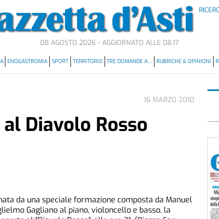
RICER
08 AGOSTO 2026 - AGGIORNATO ALLE 08.17
MA
ENOGASTROMIA
SPORT
TERRITORIO
TRE DOMANDE A…
RUBRICHE & OPINIONI
R
16 MARZO 2010
 al Diavolo Rosso
nata da una speciale formazione composta da Manuel
glielmo Gagliano al piano, violoncello e basso, la