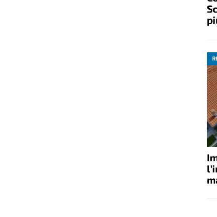
Sc
pi
R
Im
l’
ma