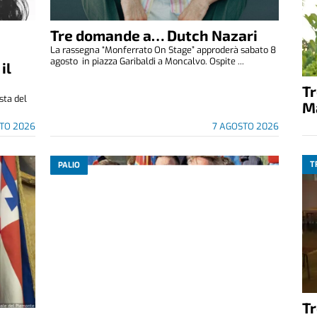
Tre domande a… Dutch Nazari
La rassegna “Monferrato On Stage” approderà sabato 8
agosto in piazza Garibaldi a Moncalvo. Ospite ...
il
T
ista del
M
TO 2026
7 AGOSTO 2026
T
PALIO
T