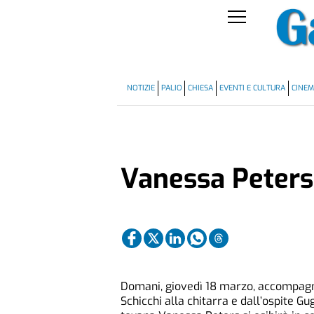
NOTIZIE
PALIO
CHIESA
EVENTI E CULTURA
CINE
Vanessa Peters
Domani, giovedì 18 marzo, accompag
Schicchi alla chitarra e dall’ospite Gu