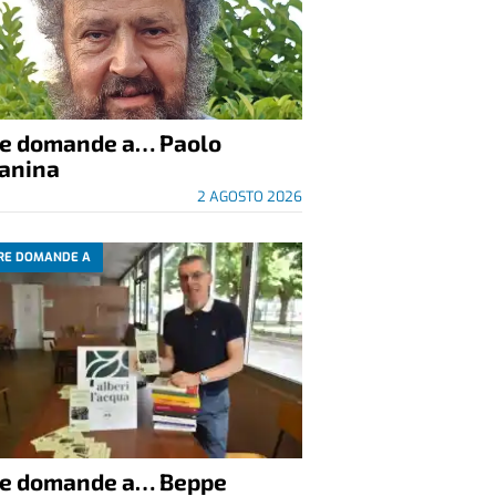
re domande a… Paolo
anina
2 AGOSTO 2026
RE DOMANDE A
re domande a… Beppe