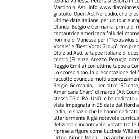
texana Vanessa Peters si esibirà in co
Martino 4, Asti, info: www.diavoloros
gratuito. Open-Act Nerolidio, che pre
Ultime date italiane, per un tour eu
Olanda, Belgio e Germania, prima di r
cantautrice americana folk del momento
nomina di Vanessa per i “Texas Music
Vocals” e “Best Vocal Group”, con prem
Oltre ad Asti, le tappe italiane di ques
centro (Firenze, Arezzo, Perugia, oltr
Reggio Emilia) con ultime tappe a Co
Lo scorso anno, la presentazione del
raccolto ovunque molti apprezzamenti: 
Belgio, Germania, .. per oltre 130 date
Americana Chart“ di marzo (Alt Country)
stesso TG di RAI UNO le ha dedicato un
vista impegnata in 35 date dal Nord al
radio, lo spazio che le hanno dedicato 
ulteriormente il già notevole curricu
deliziosa e incantevole, votata tra le 
riprese a figure come Lucinda Willia
Orton, Aimee Mann, .. ma anche per le 