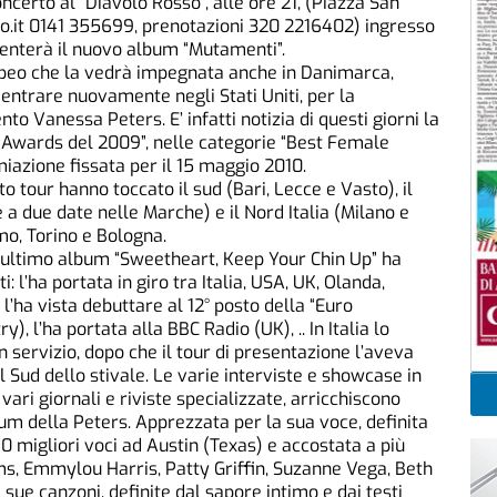
ncerto al “Diavolo Rosso”, alle ore 21, (Piazza San
so.it 0141 355699, prenotazioni 320 2216402) ingresso
senterà il nuovo album “Mutamenti”.
ropeo che la vedrà impegnata anche in Danimarca,
ientrare nuovamente negli Stati Uniti, per la
 Vanessa Peters. E’ infatti notizia di questi giorni la
 Awards del 2009”, nelle categorie “Best Female
iazione fissata per il 15 maggio 2010.
to tour hanno toccato il sud (Bari, Lecce e Vasto), il
e a due date nelle Marche) e il Nord Italia (Milano e
mo, Torino e Bologna.
l’ultimo album “Sweetheart, Keep Your Chin Up” ha
l’ha portata in giro tra Italia, USA, UK, Olanda,
, l’ha vista debuttare al 12° posto della “Euro
, l’ha portata alla BBC Radio (UK), .. In Italia lo
 servizio, dopo che il tour di presentazione l’aveva
 Sud dello stivale. Le varie interviste e showcase in
vari giornali e riviste specializzate, arricchiscono
lum della Peters. Apprezzata per la sua voce, definita
10 migliori voci ad Austin (Texas) e accostata a più
ms, Emmylou Harris, Patty Griffin, Suzanne Vega, Beth
sue canzoni, definite dal sapore intimo e dai testi