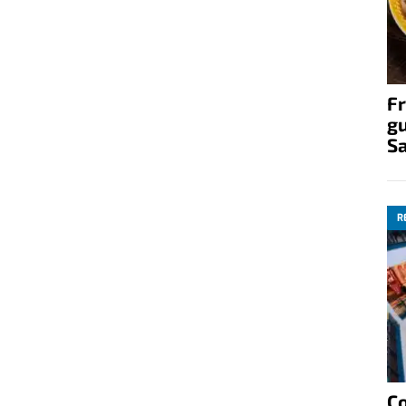
Fr
gu
S
R
C