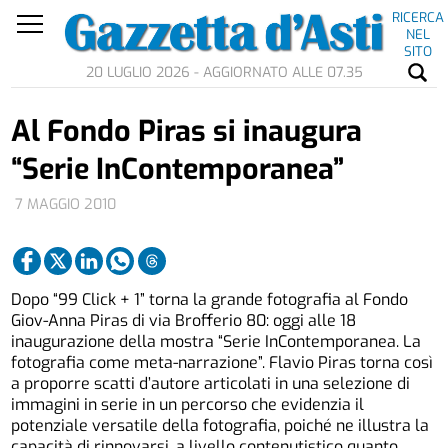
RICERCA
NEL
SITO
20 LUGLIO 2026 - AGGIORNATO ALLE 07.35
Al Fondo Piras si inaugura
“Serie InContemporanea”
7 MAGGIO 2010
Dopo “99 Click + 1” torna la grande fotografia al Fondo
Giov-Anna Piras di via Brofferio 80: oggi alle 18
inaugurazione della mostra “Serie InContemporanea. La
fotografia come meta-narrazione”. Flavio Piras torna così
a proporre scatti d’autore articolati in una selezione di
immagini in serie in un percorso che evidenzia il
potenziale versatile della fotografia, poiché ne illustra la
capacità di rinnovarsi, a livello contenutistico quanto