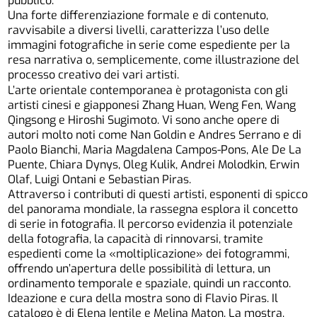
pubblico.
Una forte differenziazione formale e di contenuto,
ravvisabile a diversi livelli, caratterizza l’uso delle
immagini fotografiche in serie come espediente per la
resa narrativa o, semplicemente, come illustrazione del
processo creativo dei vari artisti.
L’arte orientale contemporanea è protagonista con gli
artisti cinesi e giapponesi Zhang Huan, Weng Fen, Wang
Qingsong e Hiroshi Sugimoto. Vi sono anche opere di
autori molto noti come Nan Goldin e Andres Serrano e di
Paolo Bianchi, Maria Magdalena Campos-Pons, Ale De La
Puente, Chiara Dynys, Oleg Kulik, Andrei Molodkin, Erwin
Olaf, Luigi Ontani e Sebastian Piras.
Attraverso i contributi di questi artisti, esponenti di spicco
del panorama mondiale, la rassegna esplora il concetto
di serie in fotografia. Il percorso evidenzia il potenziale
della fotografia, la capacità di rinnovarsi, tramite
espedienti come la «moltiplicazione» dei fotogrammi,
offrendo un’apertura delle possibilità di lettura, un
ordinamento temporale e spaziale, quindi un racconto.
Ideazione e cura della mostra sono di Flavio Piras. Il
catalogo è di Elena Ientile e Melina Maton. La mostra,