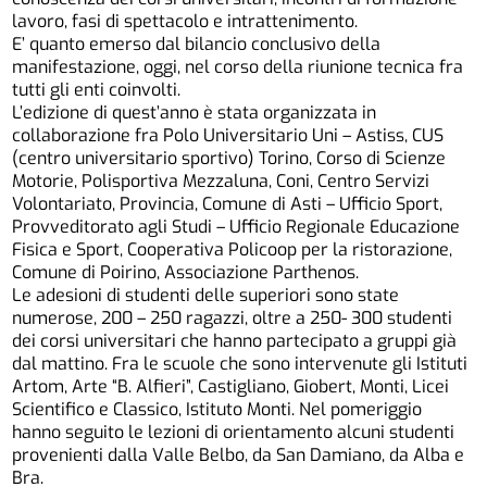
lavoro, fasi di spettacolo e intrattenimento.
E’ quanto emerso dal bilancio conclusivo della
manifestazione, oggi, nel corso della riunione tecnica fra
tutti gli enti coinvolti.
L’edizione di quest’anno è stata organizzata in
collaborazione fra Polo Universitario Uni – Astiss, CUS
(centro universitario sportivo) Torino, Corso di Scienze
Motorie, Polisportiva Mezzaluna, Coni, Centro Servizi
Volontariato, Provincia, Comune di Asti – Ufficio Sport,
Provveditorato agli Studi – Ufficio Regionale Educazione
Fisica e Sport, Cooperativa Policoop per la ristorazione,
Comune di Poirino, Associazione Parthenos.
Le adesioni di studenti delle superiori sono state
numerose, 200 – 250 ragazzi, oltre a 250- 300 studenti
dei corsi universitari che hanno partecipato a gruppi già
dal mattino. Fra le scuole che sono intervenute gli Istituti
Artom, Arte “B. Alfieri”, Castigliano, Giobert, Monti, Licei
Scientifico e Classico, Istituto Monti. Nel pomeriggio
hanno seguito le lezioni di orientamento alcuni studenti
provenienti dalla Valle Belbo, da San Damiano, da Alba e
Bra.