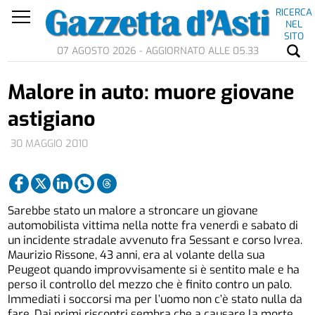
RICERCA
NEL
SITO
07 AGOSTO 2026 - AGGIORNATO ALLE 05.33
Malore in auto: muore giovane
astigiano
30 MAGGIO 2010
Sarebbe stato un malore a stroncare un giovane
automobilista vittima nella notte fra venerdì e sabato di
un incidente stradale avvenuto fra Sessant e corso Ivrea.
Maurizio Rissone, 43 anni, era al volante della sua
Peugeot quando improvvisamente si è sentito male e ha
perso il controllo del mezzo che è finito contro un palo.
Immediati i soccorsi ma per l’uomo non c’è stato nulla da
fare. Dai primi riscontri sembra che a causare la morte,