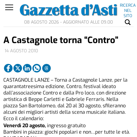
RICERCA
NEL
SITO
08 AGOSTO 2026 - AGGIORNATO ALLE 09.00
A Castagnole torna “Contro”
14 AGOSTO 2010
CASTAGNOLE LANZE – Torna a Castagnole Lanze, per la
quarantatreesima edizione, Contro, festival ideato
dall’associazione Contro e dalla Pro loco, con direzione
artistica di Beppe Carletti e Gabriele Ferraris. Nella
piazza San Bartolomeo, dal 20 al 30 agosto, sfileranno
alcuni dei migliori artisti della scena musicale italiana.
Ecco il calendario:
Venerdì 20 agosto,
ingresso gratuito
Bambini in piazza: giochi popolari e non…per tutte le età.