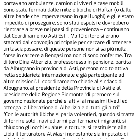
portavano ambulanze, camion di viveri e case mobili.
Sono state fermati dalle milizie libiche di Haftar (o dalle
altre bande che imperversano in quei luoghi) e gli è stato
impedito di proseguire, sono stati espulsi e dovrebbero
rientrare a breve nei paesi di provenienza – continuano
dal Coordinamento Asti Est -. Ma 10 di loro si erano
staccati dal convoglio principale per cercare di ottenere
un lasciapassare, di queste persone non si sa più nulla,
forse in carcere a Bengasi ma non ci sono conferme. Tra
di loro Dina Alberizia, professoressa in pensione, partita
da Albugnano in provincia di Asti, persona molto attiva
nella solidarietà internazionale e già partecipante ad
altre missioni”. Il coordinamento chiede al sindaco di
Albugnano, al presidente della Provincia di Asti e al
presidente della Regione Piemonte “di premere sul
governo nazionale perché si attivi ai massimi livelli ed
ottenga la liberazione di Alberizia e di tutti gli altri”.
“Con le autorità libiche si parla volentieri, quando si tratta
di fornire soldi, navi ed armi per fermare i migranti, si
chiudono gli occhi su abusi e torture, si restituisce alla
Libia il torturatore Al Masri nonostante sia imputato di