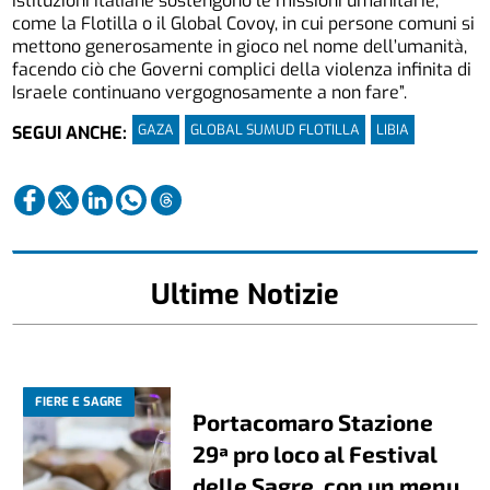
istituzioni italiane sostengono le missioni umanitarie,
come la Flotilla o il Global Covoy, in cui persone comuni si
mettono generosamente in gioco nel nome dell’umanità,
facendo ciò che Governi complici della violenza infinita di
Israele continuano vergognosamente a non fare”.
GAZA
GLOBAL SUMUD FLOTILLA
LIBIA
SEGUI ANCHE:
Ultime Notizie
FIERE E SAGRE
Portacomaro Stazione
29ª pro loco al Festival
delle Sagre, con un menu