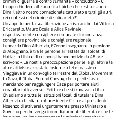
crimini di guerra e contro l’umanità – concludono – E’
troppo chiedere alle autorità libiche che restituiscano
Dina, l’altro nostro connazionale catturato e tutti gli altri,
rei confessi del crimine di solidarietà?”.
Un appello per la sua liberazione arriva anche dai Vittoria
Briccarello, Mauro Bosia e Alice Ravinale,
rispettivamente consigliere comunale di minoranza,
consigliere provinciale e consigliere regionale.
Leonarda Dina Alberizia, 67enne insegnante in pensione
di Albugnano, è tra le persone arrestate dai soldati di
Haftar in Libia e di cui non si hanno notizie da 48 ore –
scrivono -. La nostra preoccupazione per lei e gli altri e le
altre attiviste arrestate insieme a lei è massima.
Viaggiava in un convoglio terrestre del Global Movement
to Gaza, il Global Sumud Convoy, che a piedi stava
marciando per raggiungere Gaza per portare aiuti
umanitari attraverso l’Egitto e che si trovava in Libia.
Chiediamo a tutte le istituzioni locali di tutelare Dina
Alberizia: chiediamo al presidente Cirio e al presidente
Nosenzo di attivarsi urgentemente presso Ministero e
Governo perché venga immediatamente liberata e che le