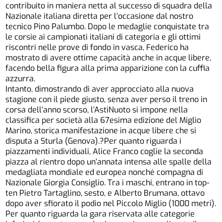
contribuito in maniera netta al successo di squadra della
Nazionale italiana diretta per l’occasione dal nostro
tecnico Pino Palumbo. Dopo le medaglie conquistate tra
le corsie ai campionati italiani di categoria e gli ottimi
riscontri nelle prove di fondo in vasca, Federico ha
mostrato di avere ottime capacità anche in acque libere,
facendo bella figura alla prima apparizione con la cuffia
azzurra.
Intanto, dimostrando di aver approcciato alla nuova
stagione con il piede giusto, senza aver perso il treno in
corsa dell’anno scorso, l’AstiNuoto si impone nella
classifica per società alla 67esima edizione del Miglio
Marino, storica manifestazione in acque libere che si
disputa a Sturla (Genova).?Per quanto riguarda i
piazzamenti individuali, Alice Franco coglie la seconda
piazza al rientro dopo un’annata intensa alle spalle della
medagliata mondiale ed europea nonché compagna di
Nazionale Giorgia Consiglio. Tra i maschi, entrano in top-
ten Pietro Tartaglino, sesto, e Alberto Brumana, ottavo
dopo aver sfiorato il podio nel Piccolo Miglio (1000 metri).
Per quanto riguarda la gara riservata alle categorie