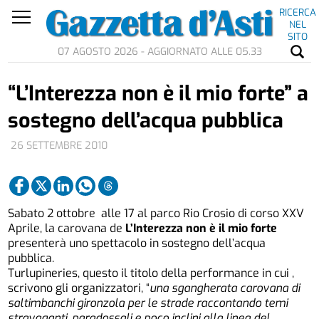
RICERCA
NEL
SITO
07 AGOSTO 2026 - AGGIORNATO ALLE 05.33
“L’Interezza non è il mio forte” a
sostegno dell’acqua pubblica
26 SETTEMBRE 2010
Sabato 2 ottobre alle 17 al parco Rio Crosio di corso XXV
Aprile, la carovana de
L’Interezza non è il mio forte
presenterà uno spettacolo in sostegno dell’acqua
pubblica.
Turlupineries, questo il titolo della performance in cui ,
scrivono gli organizzatori, “
una sgangherata carovana di
saltimbanchi gironzola per le strade raccontando temi
stravaganti, paradossali e poco inclini alla linea del