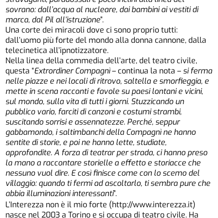
sovrano: dall’acqua al nucleare, dai bambini ai vestiti di
marca, dal Pil all’istruzione
”.
Una corte dei miracoli dove ci sono proprio tutti:
dall’uomo più forte del mondo alla donna cannone, dalla
telecinetica all’ipnotizzatore.
Nella linea della commedia dell’arte, del teatro civile,
questa “
Extrordiner Compagnì
– continua la nota –
si ferma
nelle piazze e nei locali di ritrovo, saltella e smorfieggia, e
mette in scena racconti e favole su paesi lontani e vicini,
sul mondo, sulla vita di tutti i giorni. Stuzzicando un
pubblico vario, farciti di canzoni e costumi strambi,
suscitando sorrisi e assennatezze. Perché, seppur
gabbamondo, i saltimbanchi della Compagnì ne hanno
sentite di storie, e poi ne hanno lette, studiate,
approfondite. A forza di teatrar per strada, ci hanno preso
la mano a raccontare storielle a effetto e storiacce che
nessuno vuol dire. E così finisce come con lo scemo del
villaggio: quando ti fermi ad ascoltarlo, ti sembra pure che
abbia illuminazioni interessanti
”.
L’Interezza non è il mio forte (http://www.interezza.it)
nasce nel 2003 a Torino e si occupa di teatro civile. Ha