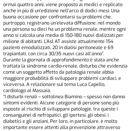
ormai quattro anni, viene proposto ai medici e replicato
anche in più di un’edizione nell’arco di dodici mesi. Una
buona occasione per confrontarsi su problemi che,
purtroppo, registrano un’elevata diffusione: nel mondo
una persona su dieci ha un problema renale, mentre ogni
anno si calcola una media di 150-180 nuovi dializzati per
milione di abitanti. L’Asl AT assiste attualmente 154
pazienti emodializzati, 20 in dialisi peritoneale e 69
trapiantati, con circa 30/35 nuovi casi all’anno”.
Durante la giornata di approfondimento è stata anche
trattata la sindrome cardio-renale, disturbo che evidenzia
come un soggetto affetto da patologia renale abbia
maggiore probabilità di sviluppare problemi cardiaci, e
viceversa. A relazionare sul tema Luca Capello,
cardiologo al Massaia.
“I disturbi renali – sottolinea Biamino – spesso non danno
sintomi evidenti. Alcune categorie di persone sono più
esposte al rischio di sviluppare patologie, tra queste i
consanguinei di nefropatici, gli ipertesi, gli obesi, i
diabetici e gli anziani. Per loro, in particolare, è molto
importante essere attenti alla prevenzione attraverso