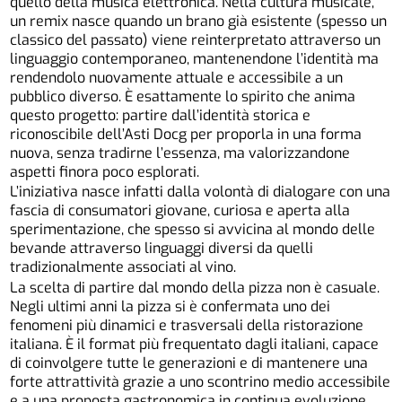
quello della musica elettronica. Nella cultura musicale,
un remix nasce quando un brano già esistente (spesso un
classico del passato) viene reinterpretato attraverso un
linguaggio contemporaneo, mantenendone l’identità ma
rendendolo nuovamente attuale e accessibile a un
pubblico diverso. È esattamente lo spirito che anima
questo progetto: partire dall’identità storica e
riconoscibile dell’Asti Docg per proporla in una forma
nuova, senza tradirne l’essenza, ma valorizzandone
aspetti finora poco esplorati.
L’iniziativa nasce infatti dalla volontà di dialogare con una
fascia di consumatori giovane, curiosa e aperta alla
sperimentazione, che spesso si avvicina al mondo delle
bevande attraverso linguaggi diversi da quelli
tradizionalmente associati al vino.
La scelta di partire dal mondo della pizza non è casuale.
Negli ultimi anni la pizza si è confermata uno dei
fenomeni più dinamici e trasversali della ristorazione
italiana. È il format più frequentato dagli italiani, capace
di coinvolgere tutte le generazioni e di mantenere una
forte attrattività grazie a uno scontrino medio accessibile
e a una proposta gastronomica in continua evoluzione.