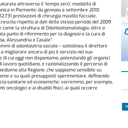
aturata attraverso il ‘tempo zero’, modalità di
unica in Piemonte: da gennaio a settembre 2010
731 prestazioni di chirurgia maxillo facciale,
crescita rispetto ai dati dello stesso periodo del 2009
are come la struttura di Odontostomatologia, oltre a
tata punto di riferimento per la diagnosi e la cura di
ba, Alessandria e Casale”.
mmi di odontoiatria sociale – sottolinea il direttore
a migliorare ancora di più il servizio nel suo
di cui oggi non disponiamo, potenziando gli organici
di lavoro quotidiano, e razionalizzando il percorso di
chiediamo alla Regione, che sappiamo sensibile su
 come e su quali presupposti sperimentare, definendo
ocio-sanitarie ed economiche: vorremmo, per esempio,
i oncologici e ai disabili fisici, ai quali occorre
T