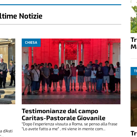
ltime Notizie
T
CHIESA
M
T
Testimonianze dal campo
Caritas-Pastorale Giovanile
“Dopo l'esperienza vissuta a Roma, se penso alla frase
“Lo avete fatto a me" , mi viene in mente com...
 d’Asti
T
...