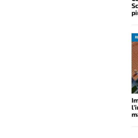
Sc
pi
R
Im
l’
ma