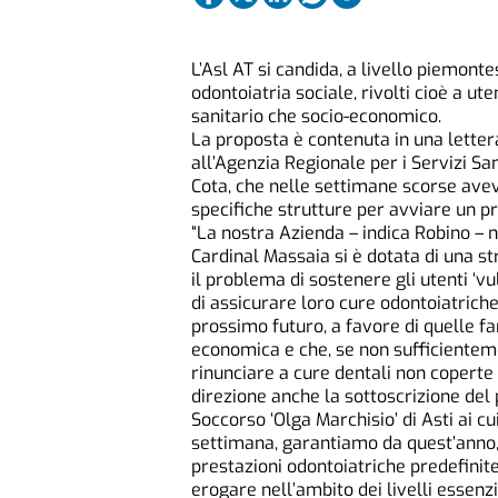
L’Asl AT si candida, a livello piemon
odontoiatria sociale, rivolti cioè a ute
sanitario che socio-economico.
La proposta è contenuta in una letter
all’Agenzia Regionale per i Servizi Sa
Cota, che nelle settimane scorse avev
specifiche strutture per avviare un p
“La nostra Azienda – indica Robino – n
Cardinal Massaia si è dotata di una 
il problema di sostenere gli utenti ‘vu
di assicurare loro cure odontoiatriche
prossimo futuro, a favore di quelle fam
economica e che, se non sufficientem
rinunciare a cure dentali non coperte 
direzione anche la sottoscrizione del 
Soccorso ‘Olga Marchisio’ di Asti ai cu
settimana, garantiamo da quest’anno, 
prestazioni odontoiatriche predefini
erogare nell’ambito dei livelli essenzia