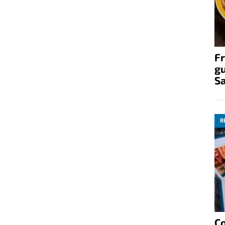
Fr
gu
S
R
C