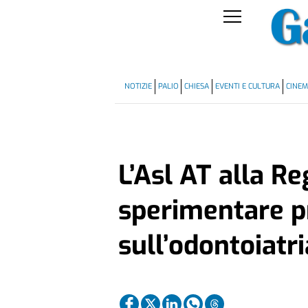
NOTIZIE
PALIO
CHIESA
EVENTI E CULTURA
CINE
L’Asl AT alla Re
sperimentare p
sull’odontoiatri