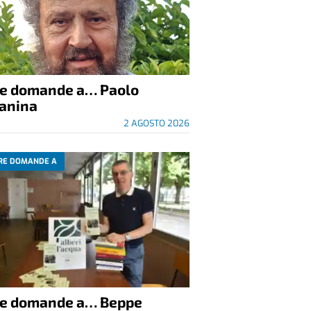
re domande a… Paolo
anina
2 AGOSTO 2026
RE DOMANDE A
re domande a… Beppe