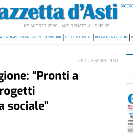
RICER
07 AGOSTO 2026 - AGGIORNATO ALLE 05.33
MA
ENOGASTROMIA
SPORT
TERRITORIO
TRE DOMANDE A…
RUBRICHE & OPINIONI
R
28 NOVEMBRE 2010
gione: “Pronti a
rogetti
a sociale”