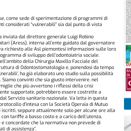
tese, come sede di sperimentazione di programmi di
nti considerati “vulnerabili” sia dal punto di vista
a inviata dal direttore generale Luigi Robino
nitari (Aress), interna all’ente guidato dal governatore
a richiesto alle Asl piemontesi informazioni sulle loro
rogramma di sviluppo dell’odontoiatria sociale.
ell’ambito della Chirurgia Maxillo Facciale del
struttura di Odontostomatologia e, ponendosi da tempo
lnerabili’, ha già elaborato uno studio sulla possibilità
. Siamo convinti che sia giusto intervenire, nel
iglie che più avvertono i riflessi della crisi
ente supportate, potrebbero essere costrette a
dal Servizio sanitario nazionale. Va letta in questa
protocollo d’intesa con la Società Operaia di Mutuo
i iscritti, seppure attualmente solo per alcune ore alla
con tariffe a basso costo e a carico dell’utenza,
te e concordate che la normativa non prevede di
li di assistenza”.