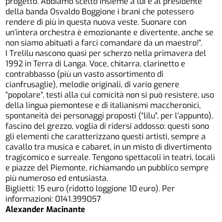
progetto. Abbiamo scelto insieme a lui e al presidente
della banda Osvaldo Boggione i brani che potessero
rendere di più in questa nuova veste. Suonare con
un’intera orchestra è emozionante e divertente, anche se
non siamo abituati a farci comandare da un maestro!”.
I Trelilu nascono quasi per scherzo nella primavera del
1992 in Terra di Langa. Voce, chitarra, clarinetto e
contrabbasso (più un vasto assortimento di
cianfrusaglie), melodie originali, di vario genere
“popolare”, testi alla cui comicità non si può resistere, uso
della lingua piemontese e di italianismi maccheronici,
spontaneità dei personaggi proposti (“lilu”, per l’appunto),
fascino del grezzo, voglia di ridersi addosso: questi sono
gli elementi che caratterizzano questi artisti, sempre a
cavallo tra musica e cabaret, in un misto di divertimento
tragicomico e surreale. Tengono spettacoli in teatri, locali
e piazze del Piemonte, richiamando un pubblico sempre
più numeroso ed entusiasta.
Biglietti: 15 euro (ridotto loggione 10 euro). Per
informazioni: 0141.399057
Alexander Macinante