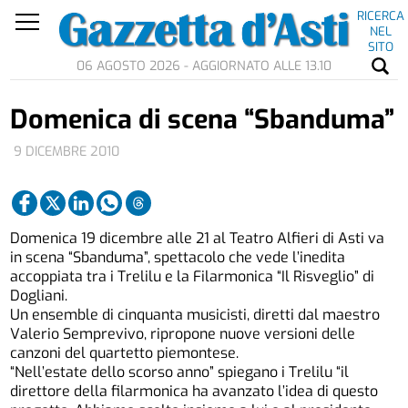
RICERCA
NEL
SITO
06 AGOSTO 2026 - AGGIORNATO ALLE 13.10
Domenica di scena “Sbanduma”
9 DICEMBRE 2010
Domenica 19 dicembre alle 21 al Teatro Alfieri di Asti va
in scena “Sbanduma”, spettacolo che vede l’inedita
accoppiata tra i Trelilu e la Filarmonica “Il Risveglio” di
Dogliani.
Un ensemble di cinquanta musicisti, diretti dal maestro
Valerio Semprevivo, ripropone nuove versioni delle
canzoni del quartetto piemontese.
“Nell’estate dello scorso anno” spiegano i Trelilu “il
direttore della filarmonica ha avanzato l’idea di questo