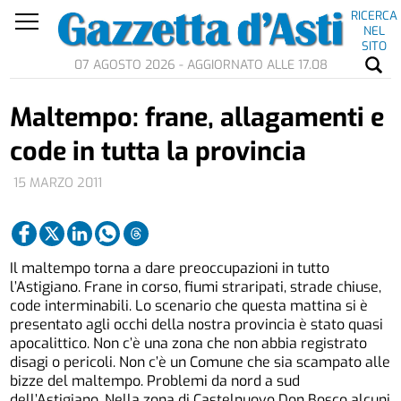
RICERCA
NEL
SITO
07 AGOSTO 2026 - AGGIORNATO ALLE 17.08
Maltempo: frane, allagamenti e
code in tutta la provincia
15 MARZO 2011
Il maltempo torna a dare preoccupazioni in tutto
l’Astigiano. Frane in corso, fiumi straripati, strade chiuse,
code interminabili. Lo scenario che questa mattina si è
presentato agli occhi della nostra provincia è stato quasi
apocalittico. Non c’è una zona che non abbia registrato
disagi o pericoli. Non c’è un Comune che sia scampato alle
bizze del maltempo. Problemi da nord a sud
dell’Astigiano. Nella zona di Castelnuovo Don Bosco alcuni