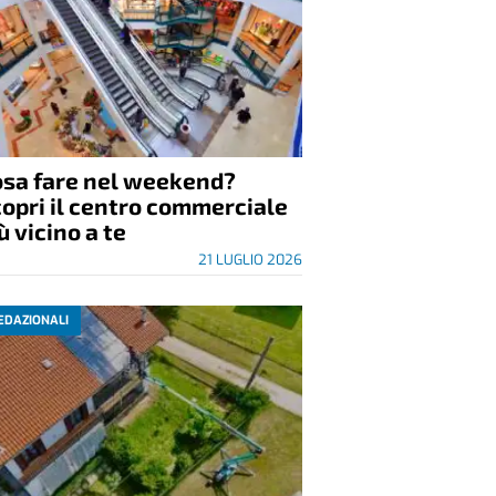
itto Misto alla Gorzanese:
sto e musica a Gorzano di
an Damiano
23 LUGLIO 2026
EDAZIONALI
osa fare nel weekend?