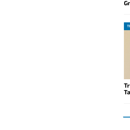
G
T
T
Ta