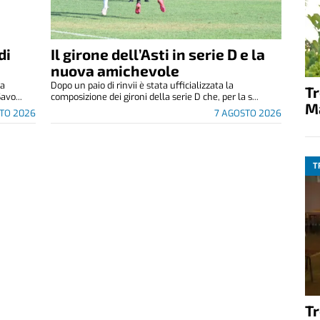
di
Il girone dell’Asti in serie D e la
nuova amichevole
za
Dopo un paio di rinvii è stata ufficializzata la
T
avo...
composizione dei gironi della serie D che, per la s...
M
TO 2026
7 AGOSTO 2026
T
T