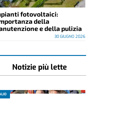
opri il centro commerciale
ù vicino a te
21 LUGLIO 2026
EDAZIONALI
pianti fotovoltaici:
importanza della
nutenzione e della pulizia
30 GIUGNO 2026