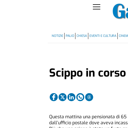
NOTIZIE
PALIO
CHIESA
EVENTI E CULTURA
CINE
Scippo in corso 
Questa mattina una pensionata di 65 a
dall’ufficio postale dove aveva incas