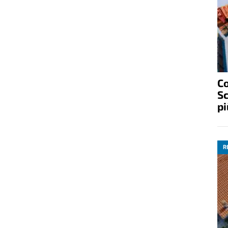
Fr
gu
S
R
C