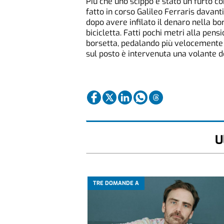
Più che uno scippo è stato un furto co
fatto in corso Galileo Ferraris davant
dopo avere infilato il denaro nella bo
bicicletta. Fatti pochi metri alla pens
borsetta, pedalando più velocemente è
sul posto è intervenuta una volante d
U
TRE DOMANDE A