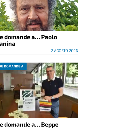
re domande a… Paolo
anina
2 AGOSTO 2026
RE DOMANDE A
re domande a… Beppe