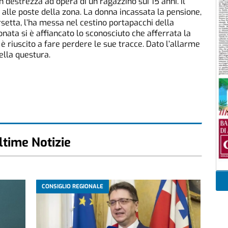
n destrezza ad opera di un ragazzino sui 15 anni. Il
i alle poste della zona. La donna incassata la pensione,
rsetta, l’ha messa nel cestino portapacchi della
ionata si è affiancato lo sconosciuto che afferrata la
 riuscito a fare perdere le sue tracce. Dato l’allarme
ella questura.
ltime Notizie
CONSIGLIO REGIONALE