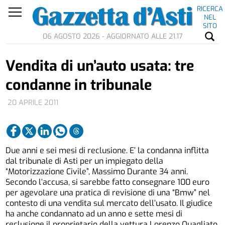
RICERCA
NEL
SITO
06 AGOSTO 2026 - AGGIORNATO ALLE 21.17
Vendita di un’auto usata: tre
condanne in tribunale
20 APRILE 2011
Due anni e sei mesi di reclusione. E’ la condanna inflitta
dal tribunale di Asti per un impiegato della
“Motorizzazione Civile”, Massimo Durante 34 anni.
Secondo l’accusa, si sarebbe fatto consegnare 100 euro
per agevolare una pratica di revisione di una “Bmw” nel
contesto di una vendita sul mercato dell’usato. Il giudice
ha anche condannato ad un anno e sette mesi di
reclusione il proprietario della vettura Lorenzo Quagliato