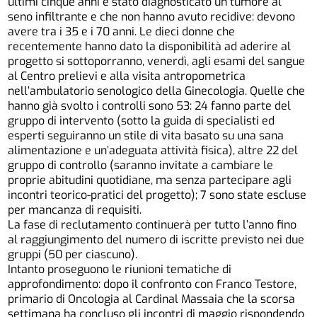
ultimi cinque anni è stato diagnosticato un tumore al
seno infiltrante e che non hanno avuto recidive: devono
avere tra i 35 e i 70 anni. Le dieci donne che
recentemente hanno dato la disponibilità ad aderire al
progetto si sottoporranno, venerdì, agli esami del sangue
al Centro prelievi e alla visita antropometrica
nell’ambulatorio senologico della Ginecologia. Quelle che
hanno già svolto i controlli sono 53: 24 fanno parte del
gruppo di intervento (sotto la guida di specialisti ed
esperti seguiranno un stile di vita basato su una sana
alimentazione e un’adeguata attività fisica), altre 22 del
gruppo di controllo (saranno invitate a cambiare le
proprie abitudini quotidiane, ma senza partecipare agli
incontri teorico-pratici del progetto); 7 sono state escluse
per mancanza di requisiti.
La fase di reclutamento continuerà per tutto l’anno fino
al raggiungimento del numero di iscritte previsto nei due
gruppi (50 per ciascuno).
Intanto proseguono le riunioni tematiche di
approfondimento: dopo il confronto con Franco Testore,
primario di Oncologia al Cardinal Massaia che la scorsa
settimana ha concluso gli incontri di maggio rispondendo