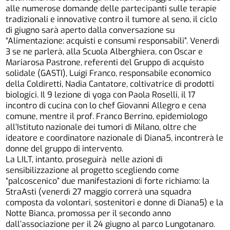
alle numerose domande delle partecipanti sulle terapie
tradizionali e innovative contro il tumore al seno, il ciclo
di giugno sarà aperto dalla conversazione su
“Alimentazione: acquisti e consumi responsabili”. Venerdì
3 se ne parlerà, alla Scuola Alberghiera, con Oscar e
Mariarosa Pastrone, referenti del Gruppo di acquisto
solidale (GASTI), Luigi Franco, responsabile economico
della Coldiretti, Nadia Cantatore, coltivatrice di prodotti
biologici. Il 9 lezione di yoga con Paola Roselli, il 17
incontro di cucina con lo chef Giovanni Allegro e cena
comune, mentre il prof. Franco Berrino, epidemiologo
all’Istituto nazionale dei tumori di Milano, oltre che
ideatore e coordinatore nazionale di Diana5, incontrerà le
donne del gruppo di intervento.
La LILT, intanto, proseguirà nelle azioni di
sensibilizzazione al progetto scegliendo come
“palcoscenico” due manifestazioni di forte richiamo: la
StraAsti (venerdì 27 maggio correrà una squadra
composta da volontari, sostenitori e donne di Diana5) e la
Notte Bianca, promossa per il secondo anno
dall’associazione per il 24 giugno al parco Lungotanaro.