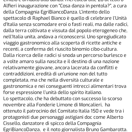
Alfieri inaugurazione con “Cosa danza in pentola?”, a cura
della Compagnia EgriBiancoDanza. L’intento dello
spettacolo di Raphael Bianco è quello di celebrare l’Unità
d’Italia senza scomodare eroi o fasti reali, ma dalle radici,
dalla terra coltivata e vissuta dal popolo eterogeneo che,
nell’Italia unita, andava a riconoscersi. Uno spregiudicato
viaggio gastronomico alla scoperta di ricette antiche e
recenti, a conferma del riuscito binomio cibo-cultura.
Dalla ricerca delle radici si snoda un percorso burlesco e
a volte amaro sulla nascita e il destino di una nazione
relativamente giovane, ancora lacerata da conflitti e
contraddizioni, eredità di un’unione non del tutto
completata, ma che nella diversità culturale e
gastronomica e nei conseguenti intrecci alimentari trova
forse espressione l’unità dello spirito italiano.
Lo spettacolo, che ha debuttato con successo lo scorso
novembre alla Fonderie Limone di Moncalieri, ha
ottenuto il patrocinio del Comitato Italia 150 e vede tra i
protagonisti due personaggi astigiani doc come Alberto
Cissello, danzatore di spicco della Compagnia
EgriBiancoDanza, e il noto giornalista Bruno Gambarotta.