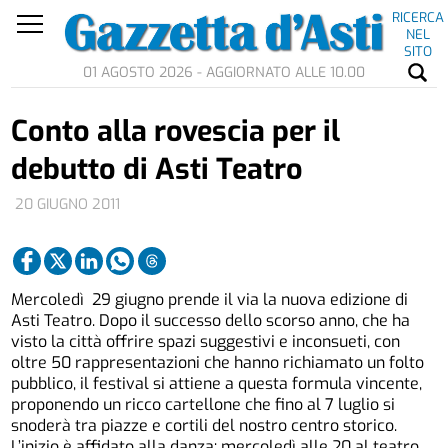
RICERCA
NEL
SITO
01 AGOSTO 2026 - AGGIORNATO ALLE 10.00
Conto alla rovescia per il
debutto di Asti Teatro
20 GIUGNO 2011
Mercoledì 29 giugno prende il via la nuova edizione di
Asti Teatro. Dopo il successo dello scorso anno, che ha
visto la città offrire spazi suggestivi e inconsueti, con
oltre 50 rappresentazioni che hanno richiamato un folto
pubblico, il festival si attiene a questa formula vincente,
proponendo un ricco cartellone che fino al 7 luglio si
snoderà tra piazze e cortili del nostro centro storico.
L’inizio è affidato alla danza: mercoledì alle 20 al teatro