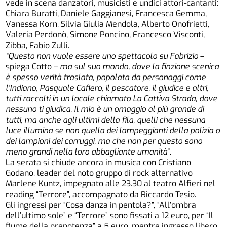
vede in scena danzatori, musicisti e undici attori-cantanti:
Chiara Buratti, Daniele Gaggianesi, Francesca Gemma,
Vanessa Korn, Silvia Giulia Mendola, Alberto Onofrietti,
Valeria Perdonò, Simone Poncino, Francesco Visconti,
Zibba, Fabio Zulli.
“Questo non vuole essere uno spettacolo su Fabrizio
–
spiega Cotto –
ma sul suo mondo, dove la finzione scenica
è spesso verità traslata, popolata da personaggi come
l’Indiano, Pasquale Cafiero, il pescatore, il giudice e altri,
tutti raccolti in un locale chiamato La Cattiva Strada, dove
nessuno ti giudica. Il mio è un omaggio al più grande di
tutti, ma anche agli ultimi della fila, quelli che nessuna
luce illumina se non quella dei lampeggianti della polizia o
dei lampioni dei carruggi, ma che non per questo sono
meno grandi nella loro abbagliante umanità”
.
La serata si chiude ancora in musica con Cristiano
Godano, leader del noto gruppo di rock alternativo
Marlene Kuntz, impegnato alle 23.30 al teatro Alfieri nel
reading “Terrore”, accompagnato da Riccardo Tesio.
Gli ingressi per “Cosa danza in pentola?”, “All’ombra
dell’ultimo sole” e “Terrore” sono fissati a 12 euro, per “Il
fiume della prepotenza” a 5 euro, mentre ingresso libero