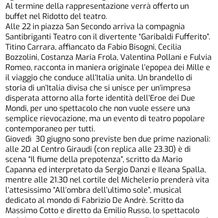
Al termine della rappresentazione verrà offerto un
buffet nel Ridotto del teatro.
Alle 22 in piazza San Secondo arriva la compagnia
Santibriganti Teatro con il divertente “Garibaldi Fufferito”.
Titino Carrara, affiancato da Fabio Bisogni, Cecilia
Bozzolini, Costanza Maria Frola, Valentina Pollani e Fulvia
Romeo, racconta in maniera originale l’epopea dei Mille e
il viaggio che conduce all’Italia unita. Un brandello di
storia di un’Italia divisa che si unisce per un’impresa
disperata attorno alla forte identità dell’Eroe dei Due
Mondi, per uno spettacolo che non vuole essere una
semplice rievocazione, ma un evento di teatro popolare
contemporaneo per tutti.
Giovedì 30 giugno sono previste ben due prime nazionali:
alle 20 al Centro Giraudi (con replica alle 23.30) è di
scena “Il fiume della prepotenza”, scritto da Mario
Capanna ed interpretato da Sergio Danzi e Ileana Spalla,
mentre alle 21.30 nel cortile del Michelerio prenderà vita
l’attesissimo “All’ombra dell’ultimo sole”, musical
dedicato al mondo di Fabrizio De Andrè. Scritto da
Massimo Cotto e diretto da Emilio Russo, lo spettacolo