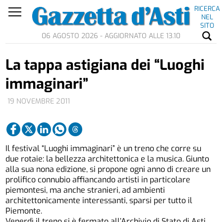
RICERCA
NEL
SITO
06 AGOSTO 2026 - AGGIORNATO ALLE 13.10
La tappa astigiana dei “Luoghi
immaginari”
19 NOVEMBRE 2011
Il festival “Luoghi immaginari” è un treno che corre su
due rotaie: la bellezza architettonica e la musica. Giunto
alla sua nona edizione, si propone ogni anno di creare un
prolifico connubio affiancando artisti in particolare
piemontesi, ma anche stranieri, ad ambienti
architettonicamente interessanti, sparsi per tutto il
Piemonte.
Venerdì il treno si è fermato all’Archivio di Stato di Asti,