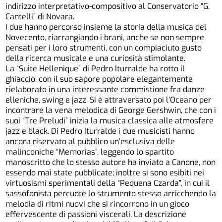
indirizzo interpretativo-compositivo al Conservatorio “G.
Cantelli” di Novara.
I due hanno percorso insieme la storia della musica del
Novecento, riarrangiando i brani, anche se non sempre
pensati per i loro strumenti, con un compiaciuto gusto
della ricerca musicale e una curiosità stimolante.
La “Suite Hellenique” di Pedro Iturralde ha rotto il
ghiaccio, con il suo sapore popolare elegantemente
rielaborato in una interessante commistione fra danze
elleniche, swing e jazz. Si è attraversato poi l’Oceano per
incontrare la vena melodica di George Gershwin, che con i
suoi “Tre Preludi” inizia la musica classica alle atmosfere
jazz e black. Di Pedro Iturralde i due musicisti hanno
ancora riservato al pubblico un’esclusiva delle
malinconiche “Memorias”, leggendo lo spartito
manoscritto che lo stesso autore ha inviato a Canone, non
essendo mai state pubblicate; inoltre si sono esibiti nei
virtuosismi sperimentali della “Pequena Czarda”, in cui il
sassofonista percuote lo strumento stesso arricchendo la
melodia di ritmi nuovi che si rincorrono in un gioco
effervescente di passioni viscerali. La descrizione