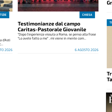
G
TIZIE
CHIESA
Testimonianze dal campo
T
Caritas-Pastorale Giovanile
“Dopo l'esperienza vissuta a Roma, se penso alla frase
“Lo avete fatto a me" , mi viene in mente com...
 d’Asti
...
TO 2026
6 AGOSTO 2026
T
Ta