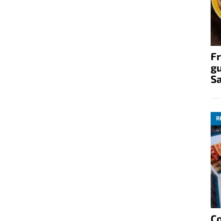
Fr
gu
S
R
C