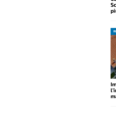
Sc
pi
R
Im
l’
ma