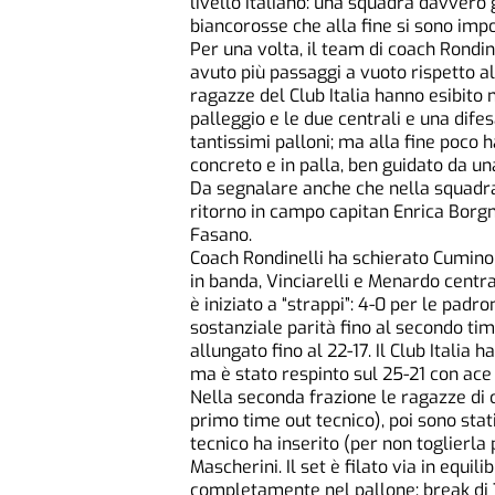
livello italiano: una squadra davvero 
biancorosse che alla fine si sono impos
Per una volta, il team di coach Rondin
avuto più passaggi a vuoto rispetto a
ragazze del Club Italia hanno esibito n
palleggio e le due centrali e una dif
tantissimi palloni; ma alla fine poco
concreto e in palla, ben guidato da un
Da segnalare anche che nella squadra a
ritorno in campo capitan Enrica Borgna
Fasano.
Coach Rondinelli ha schierato Cumino
in banda, Vinciarelli e Menardo central
è iniziato a “strappi”: 4-0 per le padron
sostanziale parità fino al secondo tim
allungato fino al 22-17. Il Club Italia 
ma è stato respinto sul 25-21 con ace f
Nella seconda frazione le ragazze di c
primo time out tecnico), poi sono stat
tecnico ha inserito (per non toglierla
Mascherini. Il set è filato via in equil
completamente nel pallone: break di 7