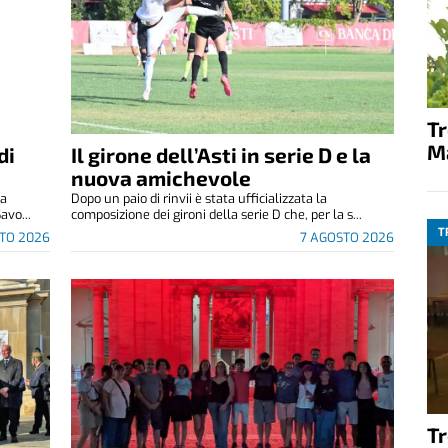
T
M
di
Il girone dell’Asti in serie D e la
nuova amichevole
za
Dopo un paio di rinvii è stata ufficializzata la
avo...
composizione dei gironi della serie D che, per la s...
T
TO 2026
7 AGOSTO 2026
T