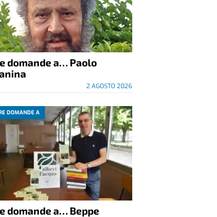
re domande a… Paolo
anina
2 AGOSTO 2026
RE DOMANDE A
re domande a… Beppe