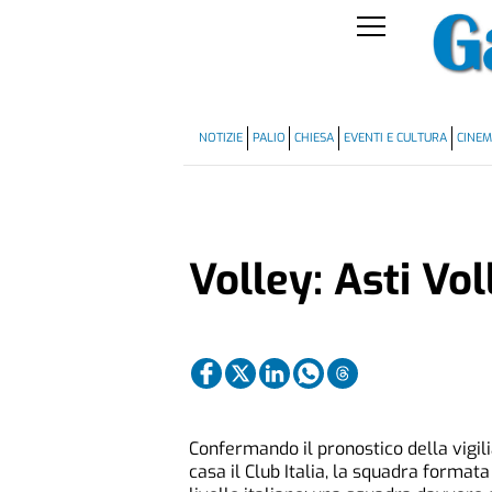
NOTIZIE
PALIO
CHIESA
EVENTI E CULTURA
CINE
Volley: Asti Vol
Confermando il pronostico della vigili
casa il Club Italia, la squadra formata