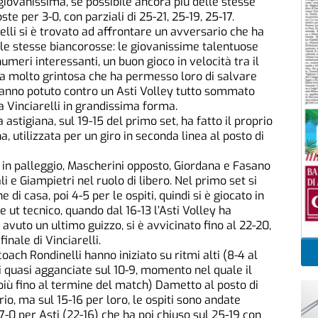
giovanissima, se possibile ancora più delle stesse
te per 3-0, con parziali di 25-21, 25-19, 25-17.
elli si è trovato ad affrontare un avversario che ha
lle stesse biancorosse: le giovanissime talentuose
umeri interessanti, un buon gioco in velocità tra il
esa molto grintosa che ha permesso loro di salvare
 hanno potuto contro un Asti Volley tutto sommato
a Vinciarelli in grandissima forma.
stigiana, sul 19-15 del primo set, ha fatto il proprio
, utilizzata per un giro in seconda linea al posto di
 in palleggio, Mascherini opposto, Giordana e Fasano
i e Giampietri nel ruolo di libero. Nel primo set si
e di casa, poi 4-5 per le ospiti, quindi si è giocato in
e ut tecnico, quando dal 16-13 l’Asti Volley ha
ha avuto un ultimo guizzo, si è avvicinato fino al 22-20,
inale di Vinciarelli.
oach Rondinelli hanno iniziato su ritmi alti (8-4 al
i quasi agganciate sul 10-9, momento nel quale il
 più fino al termine del match) Dametto al posto di
ibrio, ma sul 15-16 per loro, le ospiti sono andate
-0 per Asti (22-16) che ha poi chiuso sul 25-19 con