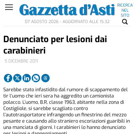
RICERCA
NEL
SITO
07 AGOSTO 2026 - AGGIORNATO ALLE 15.32
Denunciato per lesioni dai
carabinieri
5 DICEMBRE 2011
Sarebbe stato infastidito dal rumore di scappamento del
tir l’uomo che ieri sera ha aggredito un camionista
polacco. L’uomo, B.R, classe 1963, abitante nella zona di
Costigliole, si sarebbe scagliato contro
l’autotrasportatore infrangendo un finestrino del mezzo
pesante e causando allo straniero escoriazioni guaribili in
una manciata di giorni. I carabinieri lo hanno denunciato
per lesioni e danneggiamenti.