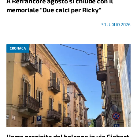
A Refrancore agosto si chiude con il
memoriale “Due calci per Ricky”
30 LUGLIO 2026
CRONACA
Uomo precipita dal balcone in via Giobert