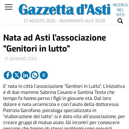
RICERCA
NEL
SITO
01 AGOSTO 2026 - AGGIORNATO ALLE 10.00
Nata ad Asti l’associazione
“Genitori in lutto”
17 GENNAIO 2012
E’ nata in città l’associazione “Genitori in Lutto”. L’iniziativa
è di due mamme Sabrina Casano e Santina Testa che
tempo fa hanno perso i figli in giovane età. Dal loro
dolore è nata un’amicizia e con l’aiuto della dottoressa
Patrizia Garofano, psicologa specializzata in
“elaborazione del lutto”, si è dato vita all’associazione, per
creare gruppi di mutuo aiuto. Gli incontri per conoscere
persone che hanno gli stessi problemi sono previsti