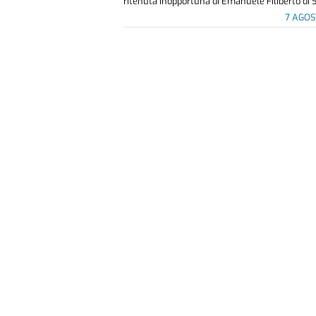
ritenuta inopportuna di Emanuele Filiberto di S
7 AGOS