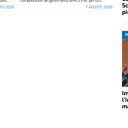
avo...
composizione dei gironi della serie D che, per la s...
Sc
TO 2026
7 AGOSTO 2026
pi
R
Im
l’
ma