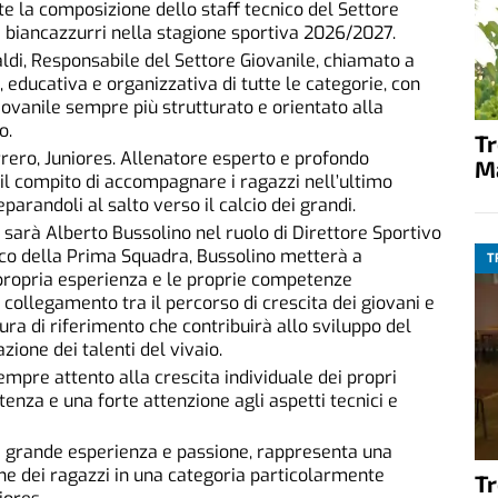
te la composizione dello staff tecnico del Settore
 biancazzurri nella stagione sportiva 2026/2027.
aldi, Responsabile del Settore Giovanile, chiamato a
, educativa e organizzativa di tutte le categorie, con
giovanile sempre più strutturato e orientato alla
o.
T
rero, Juniores. Allenatore esperto e profondo
M
 il compito di accompagnare i ragazzi nell’ultimo
arandoli al salto verso il calcio dei grandi.
s sarà Alberto Bussolino nel ruolo di Direttore Sportivo
nco della Prima Squadra, Bussolino metterà a
T
 propria esperienza e le proprie competenze
collegamento tra il percorso di crescita dei giovani e
ura di riferimento che contribuirà allo sviluppo del
zione dei talenti del vivaio.
sempre attento alla crescita individuale dei propri
enza e una forte attenzione agli aspetti tecnici e
di grande esperienza e passione, rappresenta una
ne dei ragazzi in una categoria particolarmente
T