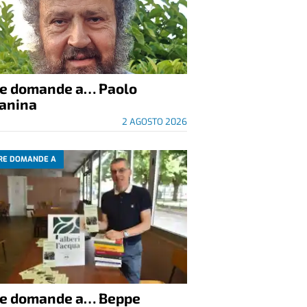
re domande a… Paolo
anina
2 AGOSTO 2026
RE DOMANDE A
re domande a… Beppe