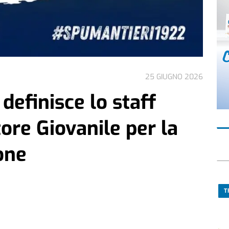
25 GIUGNO 2026
 definisce lo staff
tore Giovanile per la
one
T