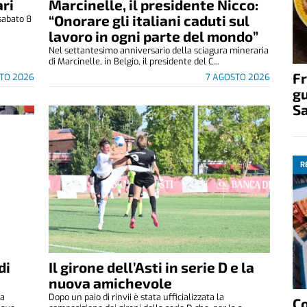
ri
Marcinelle, il presidente Nicco:
“Onorare gli italiani caduti sul
sabato 8
.
lavoro in ogni parte del mondo”
Nel settantesimo anniversario della sciagura mineraria
di Marcinelle, in Belgio, il presidente del C...
Fr
TO 2026
7 AGOSTO 2026
gu
S
R
di
Il girone dell’Asti in serie D e la
nuova amichevole
za
Dopo un paio di rinvii è stata ufficializzata la
C