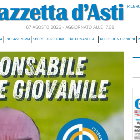
RICER
07 AGOSTO 2026 - AGGIORNATO ALLE 17.08
MA
ENOGASTROMIA
SPORT
TERRITORIO
TRE DOMANDE A…
RUBRICHE & OPINIONI
R