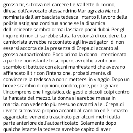
grosso tir, si trova nel carcere Le Vallette di Torino,
difesa dall’avvocato alessandrino Mariagrazia Marelli,
nominata dall’ambasciata tedesca. Intanto il lavoro della
polizia astigiana continua anche se la dinamica
dell’incidente sembra ormai lasciare pochi dubbi. Per gli
inquirenti non ci sarebbe stata la volontà di uccidere. La
camionista avrebbe raccontato agli investigatori di non
essersi accorta della presenza di Crepaldi accanto al
grosso autoarticolato. Poco prima la donna, intenzionata
a partire nonostante lo sciopero, avrebbe avuto uno
scambio di battute con alcuni manifestanti che avevano
affiancato il tir con l’intenzione, probabilmente, di
convincere la tedesca a non rimettersi in viaggio. Dopo un
breve scambio di opinioni, condito, pare, per arginare
l’incomprensione linguistica, da gesti e piccoli colpi contro
la fiancata del mezzo, la donna si sarebbe messa in
marcia, non vedendo più nessuno davanti a lei. Crepaldi
invece si trovava proprio accanto al camion ed è rimasto
agganciato, venendo trascinato per alcuni metri dalla
parte anteriore dell’autoarticolato. Solamente dopo
qualche istante la tedesca avrebbe capito di aver