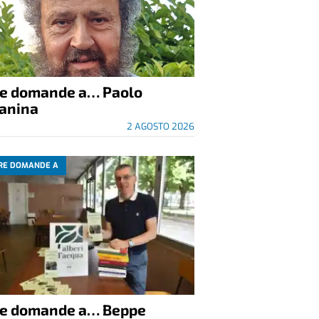
re domande a… Paolo
anina
2 AGOSTO 2026
RE DOMANDE A
re domande a… Beppe