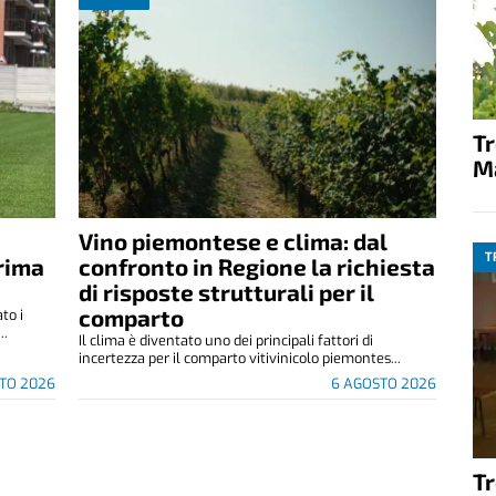
T
M
Vino piemontese e clima: dal
T
rima
confronto in Regione la richiesta
di risposte strutturali per il
comparto
to i
..
Il clima è diventato uno dei principali fattori di
incertezza per il comparto vitivinicolo piemontes...
TO 2026
6 AGOSTO 2026
T