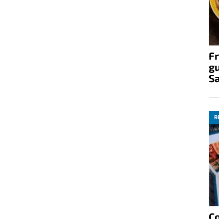
Fr
gu
S
R
C