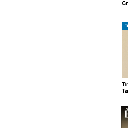
G
T
T
Ta