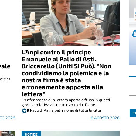
L’Anpi contro il principe
Emanuele al Palio di Asti.
vale
Briccarello (Uniti Si Può): “Non
condividiamo la polemica e la
nostra firma è stata
critica
.
erroneamente apposta alla
lettera”
"In riferimento alla lettera aperta diffusa in questi
giorni e relativa all'invito rivolto dal Rione...
Il Palio di Asti è patrimonio di tutta la città
T
TO 2026
6 AGOSTO 2026
NOTIZIE