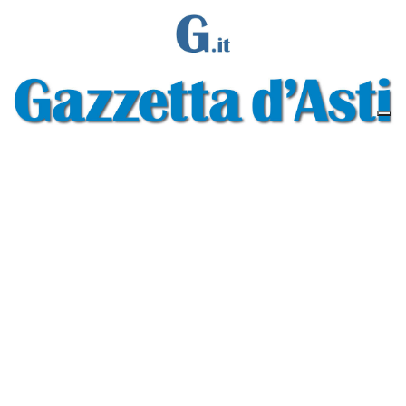
Gazzetta d'Asti s.r.l.Via Monsignor Umberto Rossi, 6 P.IVA-C.F. 01542300056
Feed RSS
Contatti e Pubblicità
Abbonamenti
Amministrazione
trasparente
Norme Editoriali
Privacy Policy
Cookie Policy