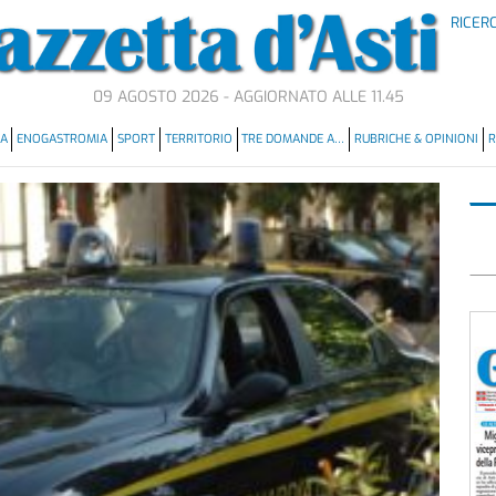
RICER
09 AGOSTO 2026 - AGGIORNATO ALLE 11.45
MA
ENOGASTROMIA
SPORT
TERRITORIO
TRE DOMANDE A…
RUBRICHE & OPINIONI
R