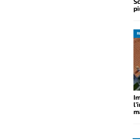
Sc
pi
R
Im
l’
ma