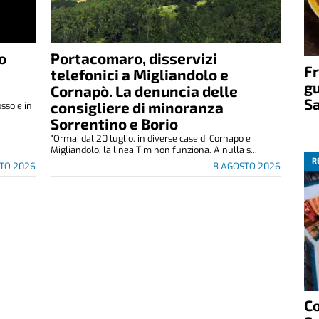
o
Portacomaro, disservizi
Fr
telefonici a Migliandolo e
gu
Cornapò. La denuncia delle
S
consigliere di minoranza
osso è in
Sorrentino e Borio
"Ormai dal 20 luglio, in diverse case di Cornapò e
Migliandolo, la linea Tim non funziona. A nulla s...
R
TO 2026
8 AGOSTO 2026
C