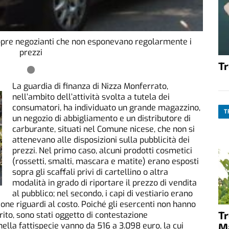
opre negozianti che non esponevano regolarmente i
prezzi
T
La guardia di finanza di Nizza Monferrato,
nell’ambito dell’attività svolta a tutela dei
consumatori, ha individuato un grande magazzino,
T
un negozio di abbigliamento e un distributore di
carburante, situati nel Comune nicese, che non si
attenevano alle disposizioni sulla pubblicità dei
prezzi. Nel primo caso, alcuni prodotti cosmetici
(rossetti, smalti, mascara e matite) erano esposti
sopra gli scaffali privi di cartellino o altra
modalità in grado di riportare il prezzo di vendita
al pubblico; nel secondo, i capi di vestiario erano
zione riguardi al costo. Poiché gli esercenti non hanno
T
rito, sono stati oggetto di contestazione
ella fattispecie vanno da 516 a 3.098 euro, la cui
M