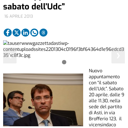
sabato dell’Udc”
16 APRILE 2013
❮
❯
Nuovo
appuntamento
con “il sabato
dell’Udc”. Sabato
20 aprile, dalle 9
alle 11.30, nella
sede del partito
di Asti, in via
Brofferio 123, il
vicensindaco