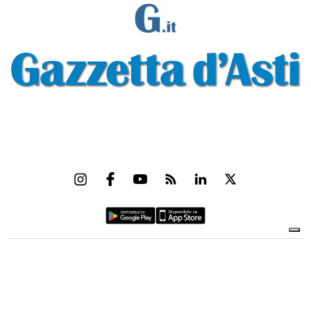
Gazzetta d'Asti s.r.l.Via Monsignor Umberto Rossi, 6 P.IVA-C.F. 01542300056
Feed RSS
Contatti e Pubblicità
Abbonamenti
Amministrazione
trasparente
Norme Editoriali
Privacy Policy
Cookie Policy