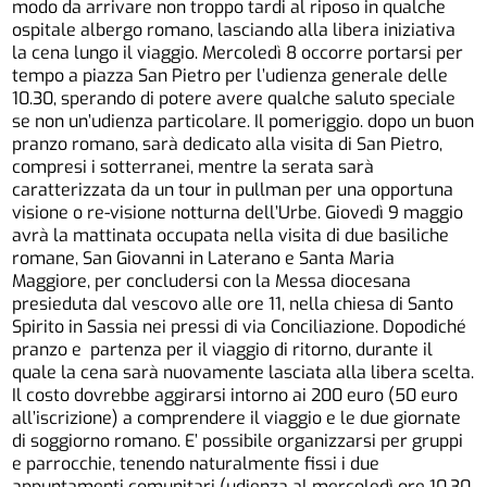
modo da arrivare non troppo tardi al riposo in qualche
ospitale albergo romano, lasciando alla libera iniziativa
la cena lungo il viaggio. Mercoledì 8 occorre portarsi per
tempo a piazza San Pietro per l’udienza generale delle
10.30, sperando di potere avere qualche saluto speciale
se non un’udienza particolare. Il pomeriggio. dopo un buon
pranzo romano, sarà dedicato alla visita di San Pietro,
compresi i sotterranei, mentre la serata sarà
caratterizzata da un tour in pullman per una opportuna
visione o re-visione notturna dell’Urbe. Giovedì 9 maggio
avrà la mattinata occupata nella visita di due basiliche
romane, San Giovanni in Laterano e Santa Maria
Maggiore, per concludersi con la Messa diocesana
presieduta dal vescovo alle ore 11, nella chiesa di Santo
Spirito in Sassia nei pressi di via Conciliazione. Dopodiché
pranzo e partenza per il viaggio di ritorno, durante il
quale la cena sarà nuovamente lasciata alla libera scelta.
Il costo dovrebbe aggirarsi intorno ai 200 euro (50 euro
all’iscrizione) a comprendere il viaggio e le due giornate
di soggiorno romano. E’ possibile organizzarsi per gruppi
e parrocchie, tenendo naturalmente fissi i due
appuntamenti comunitari (udienza al mercoledì ore 10.30