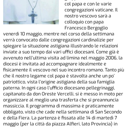
col papa e con le varie
congregazioni vaticane. Il
nostro vescovo sarà a
colloquio con papa
Francesco Bergoglio
venerdì 10 maggio, mentre nel corso della settimana
verrà convocato dalle congregazioni cardinalizie per
spiegare la situazione astigiana illustrando le relazioni
inviate a suo tempo dai vari uffici diocesani. Come già è
avvenuto nell’ultima visita ad limina nel maggio 2006, la
diocesi è invitata ad accompagnare idealmente e
fisicamente il vescovo nel suo incontro romano. Tanto più
che il nostro legame col papa è stavolta anche un po’
patriottico, vista l’origine astigiana della sua famiglia
paterna. In ogni caso l’ufficio diocesano pellegrinaggi,
capitanato da don Oreste Vercelli, si è messo in moto per
organizzare al meglio una trasferta che si preannuncia
massiccia. Il programma di massima è praticamente
obbligato, visto che cade nella settimana di San Secondo
e della Fiera. La partenza è fissata alle 14 di martedì 7
maggio (per la città da piazza Alfieri, lato Provincia) in