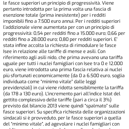
le fasce superiori un principio di progressività. Viene
pertanto introdotta per la prima volta una fascia di
esenzione totale (prima inesistente) per i redditi
imponibili fino a 7.500 euro annui. Per i redditi superiori
l’addizionale viene aumentata per con un principio di
progressività: 0,54 per redditi fino a 15.000 euro; 0,66 per
redditi fino a 28.000 euro; 0,80 per redditi superiori. E’
stata infine accolta la richiesta di rimodulare le fasce
Isee in relazione alle tariffe di mense e asili. Con
riferimento agli asili nido, che prima avevano una tariffa
uguale per tutti i nuclei famigliari con Isee tra 0 e 12.000
euro, viene introdotta una prima fascia relativa ai nuclei
più sfortunati economicamente (da 0 a 6.500 euro, soglia
individuata come “minimo vitale” dalle leggi
previdenziali) in cui viene ridotta sensibilmente la tariffa
(da 178 a 130 euro). L’incremento pari all’indice Istat del
gettito complessivo delle tariffe (pari a circa il 3%)
previsto dal bilancio 2013 viene quindi “spalmato” sulle
fasce superiori. Su specifica richiesta delle organizzazioni
sindacali si è provveduto, per le fasce superiori a quella
del “minimo vitale”, ad agevolare i nuclei famigliari con