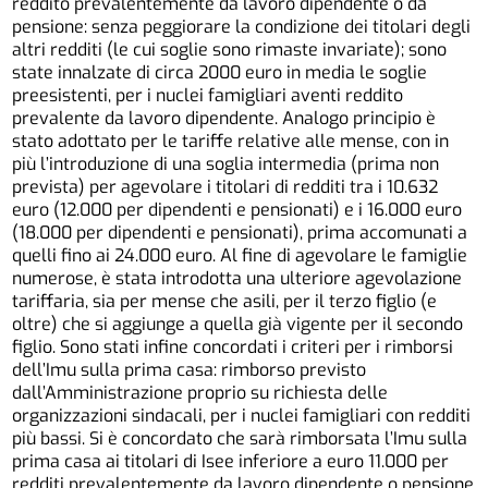
reddito prevalentemente da lavoro dipendente o da
pensione: senza peggiorare la condizione dei titolari degli
altri redditi (le cui soglie sono rimaste invariate); sono
state innalzate di circa 2000 euro in media le soglie
preesistenti, per i nuclei famigliari aventi reddito
prevalente da lavoro dipendente. Analogo principio è
stato adottato per le tariffe relative alle mense, con in
più l’introduzione di una soglia intermedia (prima non
prevista) per agevolare i titolari di redditi tra i 10.632
euro (12.000 per dipendenti e pensionati) e i 16.000 euro
(18.000 per dipendenti e pensionati), prima accomunati a
quelli fino ai 24.000 euro. Al fine di agevolare le famiglie
numerose, è stata introdotta una ulteriore agevolazione
tariffaria, sia per mense che asili, per il terzo figlio (e
oltre) che si aggiunge a quella già vigente per il secondo
figlio. Sono stati infine concordati i criteri per i rimborsi
dell’Imu sulla prima casa: rimborso previsto
dall’Amministrazione proprio su richiesta delle
organizzazioni sindacali, per i nuclei famigliari con redditi
più bassi. Si è concordato che sarà rimborsata l’Imu sulla
prima casa ai titolari di Isee inferiore a euro 11.000 per
redditi prevalentemente da lavoro dipendente o pensione