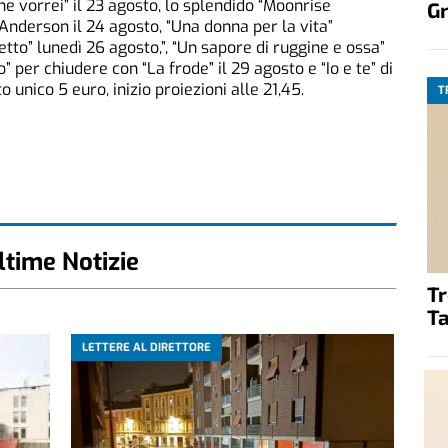
he vorrei” il 23 agosto, lo splendido “Moonrise
G
nderson il 24 agosto, “Una donna per la vita”
to” lunedì 26 agosto,”, “Un sapore di ruggine e ossa”
” per chiudere con “La frode” il 29 agosto e “Io e te” di
 unico 5 euro, inizio proiezioni alle 21,45.
T
ltime Notizie
T
Ta
LETTERE AL DIRETTORE