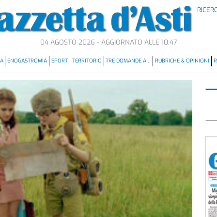
RICER
04 AGOSTO 2026 - AGGIORNATO ALLE 10.47
MA
ENOGASTROMIA
SPORT
TERRITORIO
TRE DOMANDE A…
RUBRICHE & OPINIONI
R