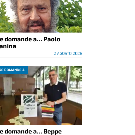
re domande a… Paolo
anina
2 AGOSTO 2026
RE DOMANDE A
re domande a… Beppe