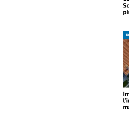
Sc
pi
R
Im
l’
ma