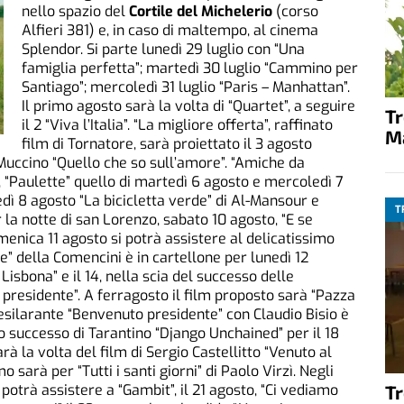
nello spazio del
Cortile del Michelerio
(corso
Alfieri 381) e, in caso di maltempo, al cinema
Splendor. Si parte lunedì 29 luglio con “Una
famiglia perfetta”; martedì 30 luglio “Cammino per
Santiago”; mercoledì 31 luglio “Paris – Manhattan”.
Il primo agosto sarà la volta di “Quartet”, a seguire
T
il 2 “Viva l’Italia”. “La migliore offerta”, raffinato
M
film di Tornatore, sarà proiettato il 3 agosto
 Muccino “Quello che so sull’amore”. “Amiche da
o, “Paulette” quello di martedì 6 agosto e mercoledì 7
vedì 8 agosto “La bicicletta verde” di Al-Mansour e
T
er la notte di san Lorenzo, sabato 10 agosto, “E se
nica 11 agosto si potrà assistere al delicatissimo
le” della Comencini è in cartellone per lunedì 12
Lisbona” e il 14, nella scia del successo delle
 presidente”. A ferragosto il film proposto sarà “Pazza
L’esilarante “Benvenuto presidente” con Claudio Bisio è
o successo di Tarantino “Django Unchained” per il 18
à la volta del film di Sergio Castellitto “Venuto al
sarà per “Tutti i santi giorni” di Paolo Virzì. Negli
potrà assistere a “Gambit”, il 21 agosto, “Ci vediamo
T