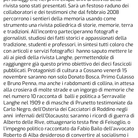
rivista sono stati presentati. Sarà un festoso raduno dei
collaboratori e dei testimoni che dal febbraio 2008
percorrono i sentieri della memoria usando come
strumento una rivista poliedrica di storie, memorie, terra
e tradizioni. All’incontro parteciperanno fotografi e
giornalisti, studiosi dei fatti storici e appassionati della
tradizione, studenti e professori, in sintesi tutti coloro che
con articoli e servizi fotografici hanno saputo mettere le
ali ai piedi della rivista Langhe, permettendole di
raggiungere già questo primo obiettivo dei dieci fascicoli
pubblicati. Protagonisti di cultura a Cossano venerdì 15
novembre saranno non solo Donato Bosca, Primo Culasso
e Bruno Penna, ma anche i rabdomanti di collina, in attesa
alla crosiera di molte strade e un ingorgo di memorie che
nel numero 10 racconta di balli e politica a Serravalle
Langhe nel 1909 e di masche di Prunetto testimoniate da
Carlo Negro, dell’Osteria dei Cacciatori di Roddino negli
anni infernali dell’Olocausto; saranno i ricordi di guerra di
Alberto delle Rive, ottuagenario testa fine di Feisoglio, o
l’impegno politico raccontato da Fabio Bailo dell’avvocato
Roberto di Alba desideroso di convertire al socialismo i