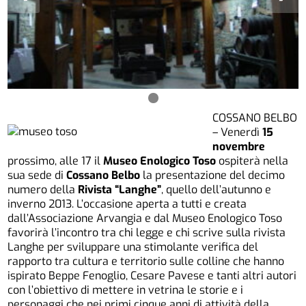
COSSANO BELBO
– Venerdì
15
novembre
prossimo, alle 17 il
Museo Enologico Toso
ospiterà nella
sua sede di
Cossano Belbo
la presentazione del decimo
numero della
Rivista “Langhe”
, quello dell’autunno e
inverno 2013. L’occasione aperta a tutti e creata
dall’Associazione Arvangia e dal Museo Enologico Toso
favorirà l’incontro tra chi legge e chi scrive sulla rivista
Langhe per sviluppare una stimolante verifica del
rapporto tra cultura e territorio sulle colline che hanno
ispirato Beppe Fenoglio, Cesare Pavese e tanti altri autori
con l’obiettivo di mettere in vetrina le storie e i
personaggi che nei primi cinque anni di attività della