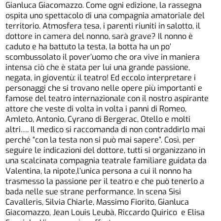
Gianluca Giacomazzo. Come ogni edizione, la rassegna
ospita uno spettacolo di una compagnia amatoriale del
territorio. Atmosfera tesa, i parenti riuniti in salotto, il
dottore in camera del nonno, sarà grave? Il nonno è
caduto e ha battuto la testa, la botta ha un po’
scombussolato il pover’uomo che ora vive in maniera
intensa ciò che è stata per lui una grande passione,
negata, in gioventù: il teatro! Ed eccolo interpretare i
personaggi che si trovano nelle opere più importanti e
famose del teatro internazionale con il nostro aspirante
attore che veste di volta in volta i panni di Romeo,
Amleto, Antonio, Cyrano di Bergerac, Otello e molti
altri…. Il medico si raccomanda di non contraddirlo mai
perché “con la testa non si può mai sapere”. Così, per
seguire le indicazioni del dottore, tutti si organizzano in
una scalcinata compagnia teatrale familiare guidata da
Valentina, la nipote,l’unica persona a cui il nonno ha
trasmesso la passione per il teatro e che può tenerlo a
bada nelle sue strane performance. In scena Sisi
Cavalleris, Silvia Chiarle, Massimo Fiorito, Gianluca
Giacomazzo, Jean Louis Leubà, Riccardo Quirico e Elisa