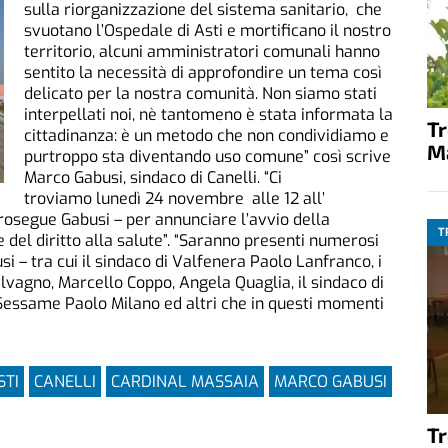
sulla riorganizzazione del sistema sanitario, che
svuotano l’Ospedale di Asti e mortificano il nostro
territorio, alcuni amministratori comunali hanno
sentito la necessità di approfondire un tema così
delicato per la nostra comunità. Non siamo stati
interpellati noi, nè tantomeno è stata informata la
T
cittadinanza: è un metodo che non condividiamo e
M
purtroppo sta diventando uso comune” così scrive
Marco Gabusi, sindaco di Canelli. “Ci
troviamo lunedì 24 novembre alle 12 all’
rosegue Gabusi – per annunciare l’avvio della
T
e del diritto alla salute”. “Saranno presenti numerosi
i – tra cui il sindaco di Valfenera Paolo Lanfranco, i
alvagno, Marcello Coppo, Angela Quaglia, il sindaco di
 Sessame Paolo Milano ed altri che in questi momenti
STI
CANELLI
CARDINAL MASSAIA
MARCO GABUSI
T