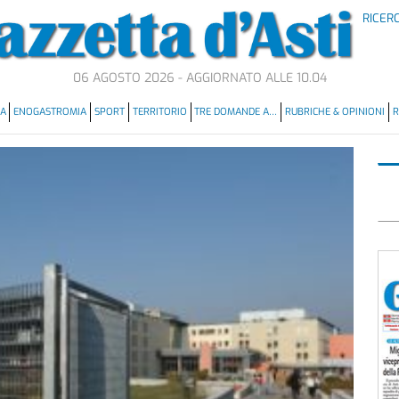
RICER
06 AGOSTO 2026 - AGGIORNATO ALLE 10.04
MA
ENOGASTROMIA
SPORT
TERRITORIO
TRE DOMANDE A…
RUBRICHE & OPINIONI
R