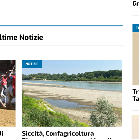
G
T
ltime Notizie
NOTIZIE
T
Ta
di
Siccità, Confagricoltura