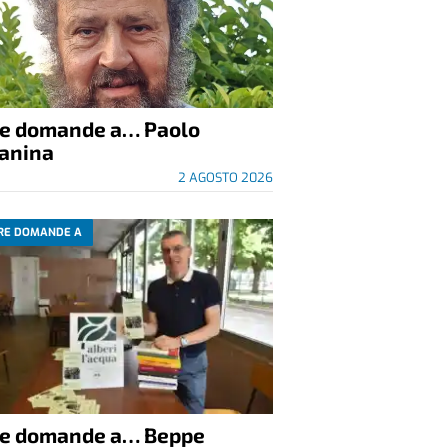
re domande a… Paolo
anina
2 AGOSTO 2026
RE DOMANDE A
re domande a… Beppe