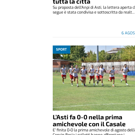
tutta la città
Su proposta dell'Anpi di Asti, la lettera aperta 
segue è stata condivisa e sottoscritta da realt...
6 AGOS
SPORT
L’Asti fa 0-0 nella prima
amichevole con il Casale
E' finita 0-0 la prima amichevole di agosto dell'
Censin Bosia i galletti hanno affrontano i...