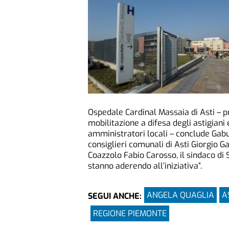
Ospedale Cardinal Massaia di Asti – p
mobilitazione a difesa degli astigiani 
amministratori locali – conclude Gabus
consiglieri comunali di Asti Giorgio G
Coazzolo Fabio Carosso, il sindaco di
stanno aderendo all’iniziativa”.
ANGELA QUAGLIA
A
SEGUI ANCHE:
REGIONE PIEMONTE