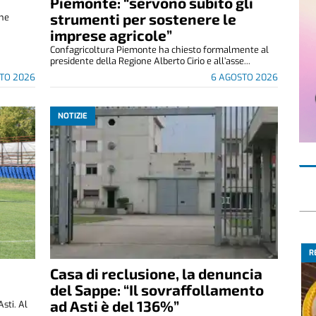
Piemonte: “servono subito gli
strumenti per sostenere le
che
imprese agricole”
Confagricoltura Piemonte ha chiesto formalmente al
presidente della Regione Alberto Cirio e all’asse...
TO 2026
6 AGOSTO 2026
NOTIZIE
R
Casa di reclusione, la denuncia
del Sappe: “Il sovraffollamento
ad Asti è del 136%”
Asti. Al