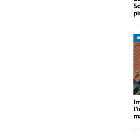
Sc
pi
R
Im
l’
ma