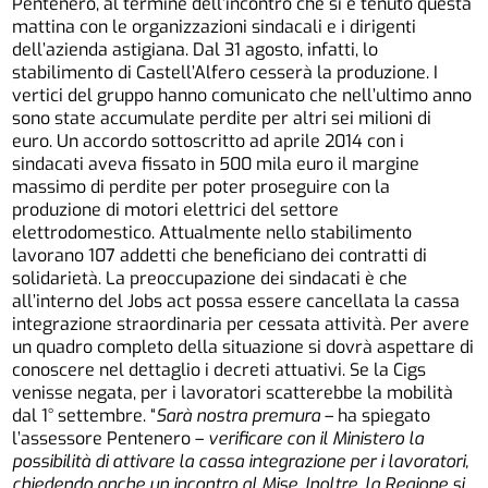
Pentenero, al termine dell’incontro che si è tenuto questa
mattina con le organizzazioni sindacali e i dirigenti
dell’azienda astigiana. Dal 31 agosto, infatti, lo
stabilimento di Castell’Alfero cesserà la produzione. I
vertici del gruppo hanno comunicato che nell’ultimo anno
sono state accumulate perdite per altri sei milioni di
euro. Un accordo sottoscritto ad aprile 2014 con i
sindacati aveva fissato in 500 mila euro il margine
massimo di perdite per poter proseguire con la
produzione di motori elettrici del settore
elettrodomestico. Attualmente nello stabilimento
lavorano 107 addetti che beneficiano dei contratti di
solidarietà. La preoccupazione dei sindacati è che
all’interno del Jobs act possa essere cancellata la cassa
integrazione straordinaria per cessata attività. Per avere
un quadro completo della situazione si dovrà aspettare di
conoscere nel dettaglio i decreti attuativi. Se la Cigs
venisse negata, per i lavoratori scatterebbe la mobilità
dal 1° settembre. “
Sarà nostra premura
– ha spiegato
l’assessore Pentenero –
verificare con il Ministero la
possibilità di attivare la cassa integrazione per i lavoratori,
chiedendo anche un incontro al Mise. Inoltre, la Regione si