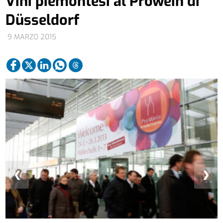
Vini piemontesi al Prowein di
Düsseldorf
9 MARZO 2015
❮
❯