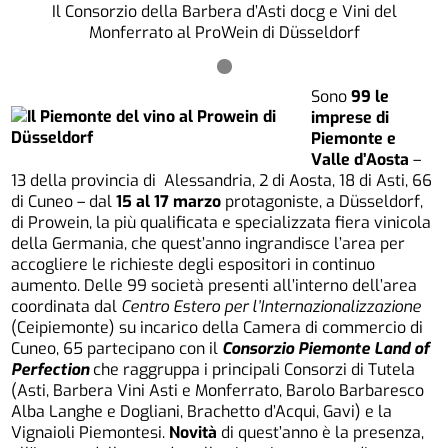
Il Consorzio della Barbera d’Asti docg e Vini del
Monferrato al ProWein di Düsseldorf
Sono
99 le
imprese di
Piemonte e
Valle d’Aosta
–
13 della provincia di Alessandria, 2 di Aosta, 18 di Asti, 66
di Cuneo – dal
15 al 17 marzo
protagoniste, a Düsseldorf,
di Prowein, la più qualificata e specializzata fiera vinicola
della Germania, che quest’anno ingrandisce l’area per
accogliere le richieste degli espositori in continuo
aumento. Delle 99 società presenti all’interno dell’area
coordinata dal
Centro Estero per l’Internazionalizzazione
(Ceipiemonte) su incarico della Camera di commercio di
Cuneo, 65 partecipano con il
Consorzio Piemonte Land of
Perfection
che raggruppa i principali Consorzi di Tutela
(Asti, Barbera Vini Asti e Monferrato, Barolo Barbaresco
Alba Langhe e Dogliani, Brachetto d’Acqui, Gavi) e la
Vignaioli Piemontesi.
Novità
di quest’anno è la presenza,