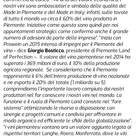
nostri vini sono ambasciatori e simbolo delle qualità del
Made in Piemonte e del Made in Italy; infatti, sulle tavole
di tutto il mondo va circa il 60% del vino prodotto in
Piemonte. Iniziative come questa sono quindi per noi
appuntamenti strategici, come conferma anche il grande
numero di adesioni da parte delle imprese
”. “
Inizia con
Prowein un 2015 intenso di impegni per il Piemonte del
vino
– dice
Giorgio Bosticco
, presidente di Piemonte Land
of Perfection
–. Il valore del vino piemontese nel 2014 ha
superato i 369 milioni di euro, il 10% della produzione
agricola regionale. Se consideriamo che il Piemonte
rappresenta il 6% dell’intera produzione di vino nazionale
e ne esporta il 20% del totale (1 miliardo su 5)
comprendiamo l’importante lavoro compiuto dai nostri
produttori nel far conoscere i nostri vini nel mondo. La
funzione e il ruolo di Piemonte Land consiste nel “fare
sistema” ottimizzando le risorse a disposizione con
sinergie e progetti comuni e condivisi per affrontare in
modo organico ed efficiente le sfide della globalizzazione
”.
“
I
v
ini piemontesi vantano ora un valore aggiunto legato ai
rispettivi territori: Langhe, Roero, Monferrato, dove le viti