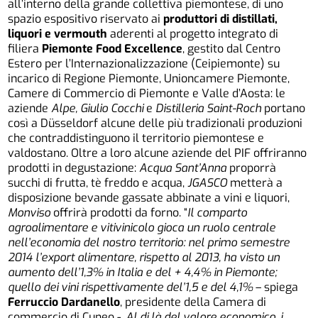
all’interno della grande collettiva piemontese, di uno
spazio espositivo riservato ai
produttori di distillati,
liquori e vermouth
aderenti al progetto integrato di
filiera
Piemonte Food Excellence
, gestito dal Centro
Estero per l’Internazionalizzazione (Ceipiemonte) su
incarico di Regione Piemonte, Unioncamere Piemonte,
Camere di Commercio di Piemonte e Valle d’Aosta: le
aziende
Alpe, Giulio Cocchi
e
Distilleria Saint-Roch
portano
così a Düsseldorf alcune delle più tradizionali produzioni
che contraddistinguono il territorio piemontese e
valdostano. Oltre a loro alcune aziende del PIF offriranno
prodotti in degustazione:
Acqua
Sant’Anna
proporrà
succhi di frutta, tè freddo e acqua,
JGASCO
metterà a
disposizione bevande gassate abbinate a vini e liquori,
Monviso
offrirà prodotti da forno. “
Il comparto
agroalimentare e vitivinicolo gioca un ruolo centrale
nell’economia del nostro territorio: nel primo semestre
2014 l’export alimentare, rispetto al 2013, ha visto un
aumento dell’1,3% in Italia e del + 4,4% in Piemonte;
quello dei vini rispettivamente del’1,5 e del 4,1%
– spiega
Ferruccio Dardanello
, presidente della Camera di
commercio di Cuneo -.
Al di là del valore economico, i